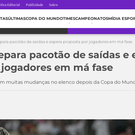
ítica Editorial
Publicidade
Sobre
TAS
ÚLTIMAS
COPA DO MUNDO
TIMES
CAMPEONATOS
MÍDIA ESPO
ara pacotão de saídas e espera proposta por jogadores em má fase
para pacotão de saídas e 
 jogadores em má fase
com muitas mudanças no elenco depois da Copa do Mun