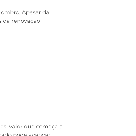
o ombro. Apesar da
s da renovação
res, valor que começa a
rcado pode avançar