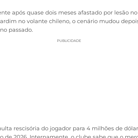
nte após quase dois meses afastado por lesão n
ardim no volante chileno, o cenário mudou depoi
ano passado.
PUBLICIDADE
lta rescisória do jogador para 4 milhões de dóla
o de 2026. Internamente, o clube sabe que o me