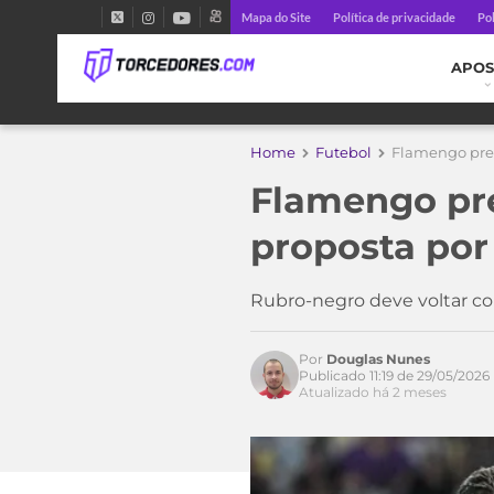
Mapa do Site
Política de privacidade
Pol
APOS
Home
Futebol
Flamengo prep
Flamengo pre
proposta por
Rubro-negro deve voltar 
Por
Douglas Nunes
Publicado 11:19 de 29/05/2026
Atualizado há 2 meses