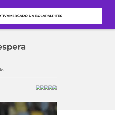
RTIVA
MERCADO DA BOLA
PALPITES
espera
do