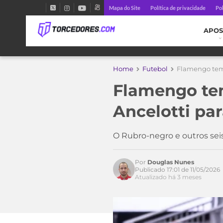
Mapa do Site
Política de privacidade
Pol
APOS
Home
Futebol
Flamengo tem 
Flamengo tem
Ancelotti pa
O Rubro-negro e outros seis
Por
Douglas Nunes
Publicado 17:01 de 11/05/2026
Atualizado há 3 meses