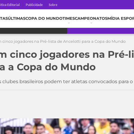
ítica Editorial
Publicidade
Sobre
TAS
ÚLTIMAS
COPA DO MUNDO
TIMES
CAMPEONATOS
MÍDIA ESPO
cinco jogadores na Pré-lista de Ancelotti para a Copa do Mundo
 cinco jogadores na Pré-li
ra a Copa do Mundo
 clubes brasileiros podem ter atletas convocados para o