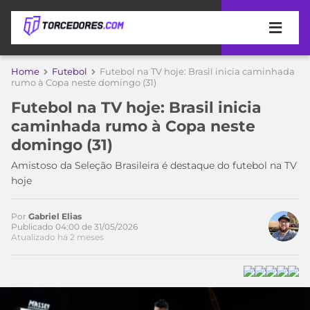
APOSTAS
Home
Futebol
Futebol na TV hoje: Brasil inicia caminhada
rumo à Copa neste domingo (31)
ÚLTIMAS
DICAS
Futebol na TV hoje: Brasil inicia
DE
caminhada rumo à Copa neste
APOSTA
COPA
domingo (31)
DO
MUNDO
MELHORES
Amistoso da Seleção Brasileira é destaque do futebol na TV
SITES
hoje
DE
TIMES
APOSTAS
Por
Gabriel Elias
2026
Publicado 04:00 de 31/05/2026
Atualizado há 2 meses
CAMPEONATOS
MEU
TIME
CÓDIGO
MÍDIA
PROMOCIONAL
BRASILEIRÃO
ESPORTIVA
BETBOOM
PALMEIRAS
SÉRIE
A