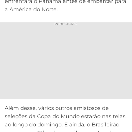
CASSINOS
enfrentará o Panamá antes de embarcar para
ONLINE
a América do Norte.
LALIGA
2026
GRÊMIO
PUBLICIDADE
ATLÉTICO
MG
CRUZEIRO
Além desse, vários outros amistosos de
seleções da Copa do Mundo estarão nas telas
ao longo do domingo. E ainda, o Brasileirão