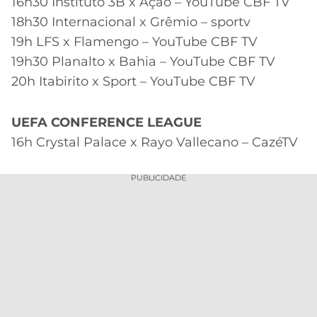
16h30 Instituto 3B x Ação – YouTube CBF TV
18h30 Internacional x Grêmio – sportv
19h LFS x Flamengo – YouTube CBF TV
19h30 Planalto x Bahia – YouTube CBF TV
20h Itabirito x Sport – YouTube CBF TV
UEFA CONFERENCE LEAGUE
16h Crystal Palace x Rayo Vallecano – CazéTV
PUBLICIDADE