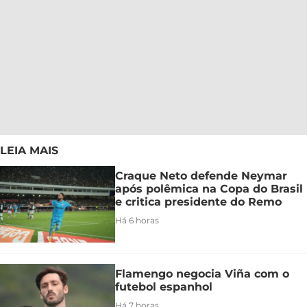
LEIA MAIS
Craque Neto defende Neymar
após polêmica na Copa do Brasil
e critica presidente do Remo
Há 6 horas
Flamengo negocia Viña com o
futebol espanhol
Há 7 horas