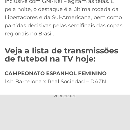
inclusive com Gre-Nal – agitam as telas. E
pela noite, o destaque é a última rodada da
Libertadores e da Sul-Americana, bem como
partidas decisivas pelas semifinais das copas
regionais no Brasil.
Veja a lista de transmissões
de futebol na TV hoje:
CAMPEONATO ESPANHOL FEMININO
14h Barcelona x Real Sociedad – DAZN
PUBLICIDADE