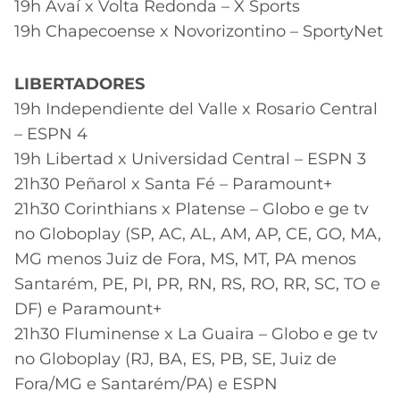
19h Avaí x Volta Redonda – X Sports
19h Chapecoense x Novorizontino – SportyNet
LIBERTADORES
19h Independiente del Valle x Rosario Central
– ESPN 4
19h Libertad x Universidad Central – ESPN 3
21h30 Peñarol x Santa Fé – Paramount+
21h30 Corinthians x Platense – Globo e ge tv
no Globoplay (SP, AC, AL, AM, AP, CE, GO, MA,
MG menos Juiz de Fora, MS, MT, PA menos
Santarém, PE, PI, PR, RN, RS, RO, RR, SC, TO e
DF) e Paramount+
21h30 Fluminense x La Guaira – Globo e ge tv
no Globoplay (RJ, BA, ES, PB, SE, Juiz de
Fora/MG e Santarém/PA) e ESPN