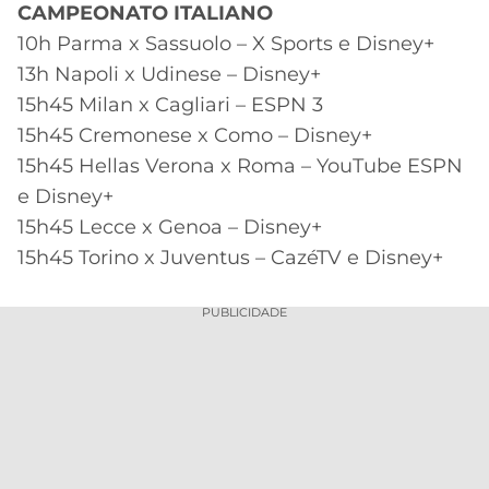
CAMPEONATO ITALIANO
10h Parma x Sassuolo – X Sports e Disney+
13h Napoli x Udinese – Disney+
15h45 Milan x Cagliari – ESPN 3
15h45 Cremonese x Como – Disney+
15h45 Hellas Verona x Roma – YouTube ESPN
e Disney+
15h45 Lecce x Genoa – Disney+
15h45 Torino x Juventus – CazéTV e Disney+
PUBLICIDADE