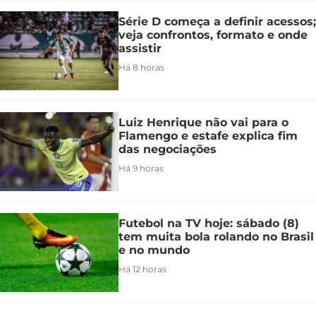
Série D começa a definir acessos;
veja confrontos, formato e onde
assistir
Há 8 horas
Luiz Henrique não vai para o
Flamengo e estafe explica fim
das negociações
Há 9 horas
Futebol na TV hoje: sábado (8)
tem muita bola rolando no Brasil
e no mundo
Há 12 horas