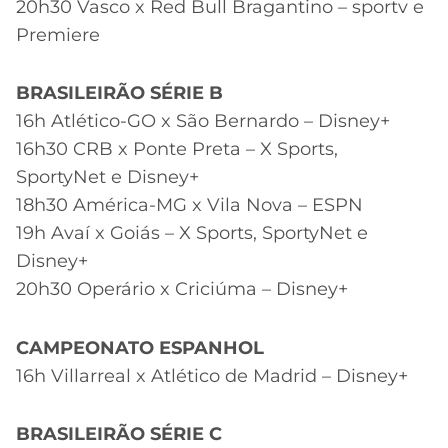
20h30 Vasco x Red Bull Bragantino – sportv e
Premiere
BRASILEIRÃO SÉRIE B
16h Atlético-GO x São Bernardo – Disney+
16h30 CRB x Ponte Preta – X Sports,
SportyNet e Disney+
18h30 América-MG x Vila Nova – ESPN
19h Avaí x Goiás – X Sports, SportyNet e
Disney+
20h30 Operário x Criciúma – Disney+
CAMPEONATO ESPANHOL
16h Villarreal x Atlético de Madrid – Disney+
BRASILEIRÃO SÉRIE C