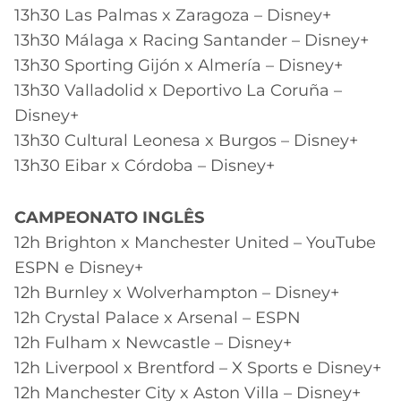
13h30 Las Palmas x Zaragoza – Disney+
13h30 Málaga x Racing Santander – Disney+
13h30 Sporting Gijón x Almería – Disney+
13h30 Valladolid x Deportivo La Coruña –
Disney+
13h30 Cultural Leonesa x Burgos – Disney+
13h30 Eibar x Córdoba – Disney+
CAMPEONATO INGLÊS
12h Brighton x Manchester United – YouTube
ESPN e Disney+
12h Burnley x Wolverhampton – Disney+
12h Crystal Palace x Arsenal – ESPN
12h Fulham x Newcastle – Disney+
12h Liverpool x Brentford – X Sports e Disney+
12h Manchester City x Aston Villa – Disney+