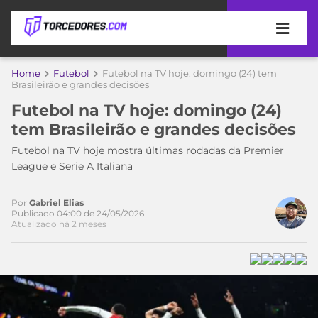
APOSTAS
Home
Futebol
Futebol na TV hoje: domingo (24) tem
Brasileirão e grandes decisões
ÚLTIMAS
DICAS
Futebol na TV hoje: domingo (24)
DE
tem Brasileirão e grandes decisões
APOSTA
COPA
Futebol na TV hoje mostra últimas rodadas da Premier
DO
League e Serie A Italiana
MUNDO
MELHORES
SITES
DE
Por
Gabriel Elias
TIMES
Publicado 04:00 de 24/05/2026
APOSTAS
Atualizado há 2 meses
2026
CAMPEONATOS
MEU
TIME
CÓDIGO
MÍDIA
PROMOCIONAL
BRASILEIRÃO
ESPORTIVA
BETBOOM
PALMEIRAS
SÉRIE
A