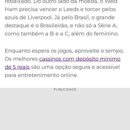
rebaixado. Do outro lado da moeda, o West
Ham precisa vencer o Leeds e torcer pelos
azuis de Liverpool. Já pelo Brasil, o grande
destaque é o Brasileirão, e não só a Série A,
como também a B e a C, além do feminino.
Enquanto espera os jogos, aproveite o tempo.
Os melhores
cassinos com depósito mínimo
de 5 reais
são uma opção segura e acessível
para entretenimento online.
PUBLICIDADE