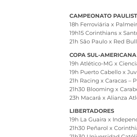
CAMPEONATO PAULIST
18h Ferroviária x Palmeir
19h15 Corinthians x Sa
21h São Paulo x Red Bull
COPA SUL-AMERICANA
19h Atlético-MG x Cienc
19h Puerto Cabello x Ju
21h Racing x Caracas –
21h30 Blooming x Cara
23h Macará x Alianza At
LIBERTADORES
19h La Guaira x Indepen
21h30 Peñarol x Corinth
21h30 Universidad Catól