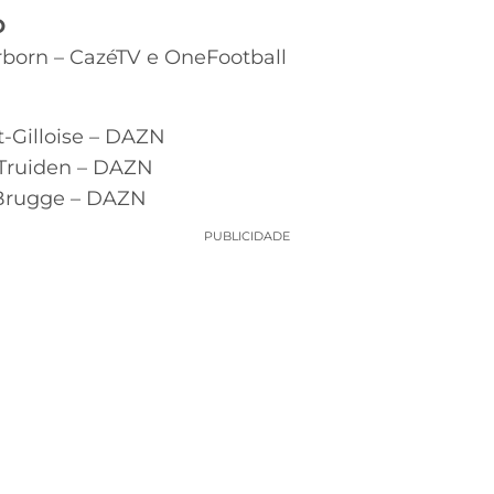
O
rborn – CazéTV e OneFootball
t-Gilloise – DAZN
-Truiden – DAZN
 Brugge – DAZN
PUBLICIDADE