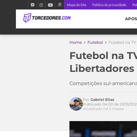
Mapa do Site
Política de privacidade
Pol
APOS
Home
Futebol
Futebol na TV 
Futebol na TV
Libertadores
Competições sul-americanas
Por
Gabriel Elias
Publicado 04:00 de 21/05/202
Atualizado há 3 meses