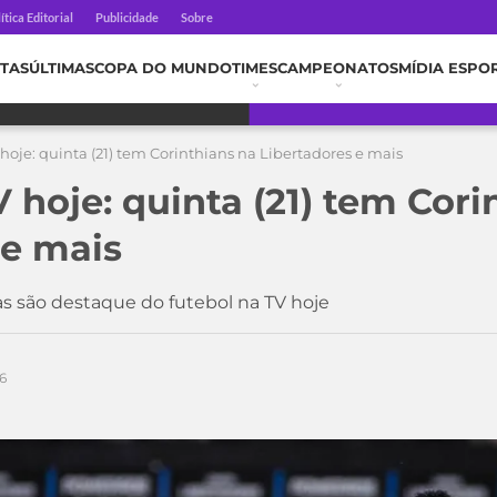
ítica Editorial
Publicidade
Sobre
TAS
ÚLTIMAS
COPA DO MUNDO
TIMES
CAMPEONATOS
MÍDIA ESPO
hoje: quinta (21) tem Corinthians na Libertadores e mais
 hoje: quinta (21) tem Cori
 e mais
 são destaque do futebol na TV hoje
6