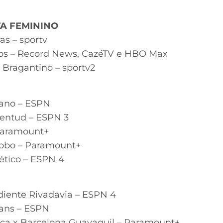
A FEMININO
as – sportv
ntos – Record News, CazéTV e HBO Max
 Bragantino – sportv2
iano – ESPN
ventud – ESPN 3
 Paramount+
bobo – Paramount+
lético – ESPN 4
diente Rivadavia – ESPN 4
ians – ESPN
ica x Barcelona Guayaquil – Paramount+