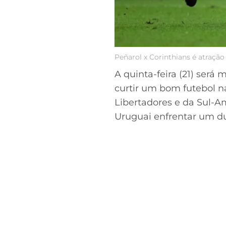
Peñarol x Corinthians é atração
A quinta-feira (21) será
curtir um bom futebol n
Libertadores e da Sul-Am
Uruguai enfrentar um du