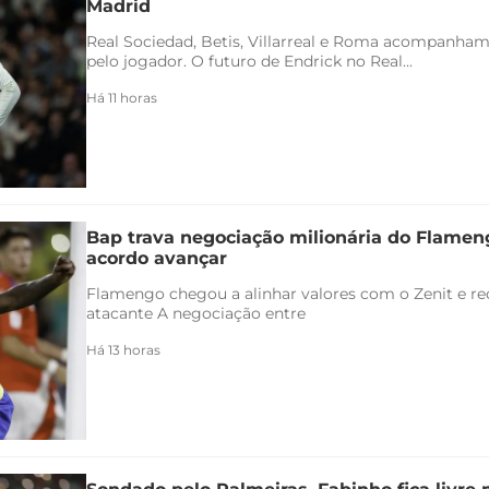
Madrid
Real Sociedad, Betis, Villarreal e Roma acompanham
pelo jogador. O futuro de Endrick no Real...
Há 11 horas
Bap trava negociação milionária do Flamen
acordo avançar
Flamengo chegou a alinhar valores com o Zenit e rec
atacante A negociação entre
Há 13 horas