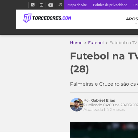
Mapa do Site
Política de privacidade
Pol
APOS
Home
Futebol
Futebol na TV 
Futebol na TV
(28)
Palmeiras e Cruzeiro são os
Por
Gabriel Elias
Publicado 04:00 de 28/05/20
Atualizado há 2 meses