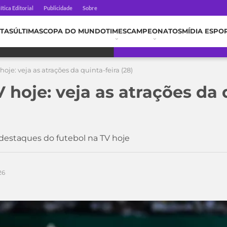
ítica Editorial
Publicidade
Sobre
TAS
ÚLTIMAS
COPA DO MUNDO
TIMES
CAMPEONATOS
MÍDIA ESPO
hoje: veja as atrações da quinta-feira (28)
 hoje: veja as atrações da 
 destaques do futebol na TV hoje
26