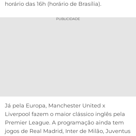
CASSINOS
horário das 16h (horário de Brasília).
ONLINE
LALIGA
2026
GRÊMIO
PUBLICIDADE
ATLÉTICO
MG
CRUZEIRO
Já pela Europa, Manchester United x
Liverpool fazem o maior clássico inglês pela
Premier League. A programação ainda tem
jogos de Real Madrid, Inter de Milão, Juventus