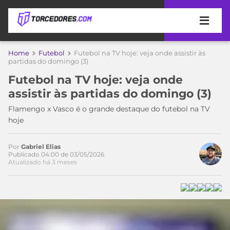
APOSTAS
Home
Futebol
Futebol na TV hoje: veja onde assistir às
partidas do domingo (3)
ÚLTIMAS
DICAS
Futebol na TV hoje: veja onde
DE
assistir às partidas do domingo (3)
APOSTA
COPA
Flamengo x Vasco é o grande destaque do futebol na TV
DO
hoje
MUNDO
MELHORES
SITES
DE
Por
Gabriel Elias
TIMES
Publicado 04:00 de 03/05/2026
APOSTAS
Atualizado há 3 meses
2026
CAMPEONATOS
MEU
TIME
CÓDIGO
MÍDIA
PROMOCIONAL
BRASILEIRÃO
ESPORTIVA
BETBOOM
PALMEIRAS
SÉRIE
A