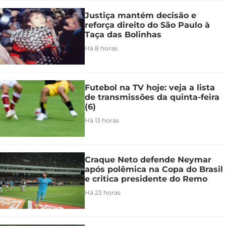
Justiça mantém decisão e
reforça direito do São Paulo à
Taça das Bolinhas
Há 8 horas
Futebol na TV hoje: veja a lista
de transmissões da quinta-feira
(6)
Há 13 horas
Craque Neto defende Neymar
após polêmica na Copa do Brasil
e critica presidente do Remo
Há 23 horas