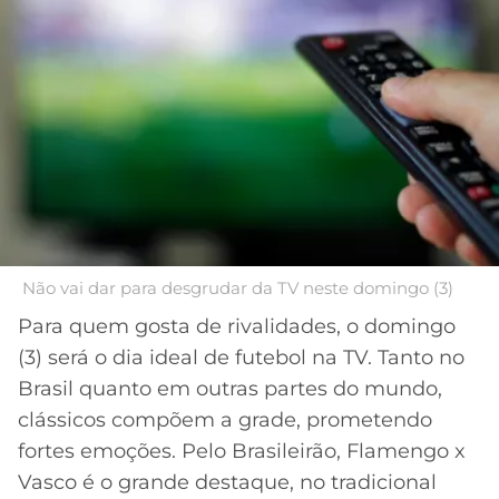
MERCADO
CÓDIGO
CORINTHIANS
DA
DE
LIBERTADORES
BOLA
INDICAÇÃO
SÃO
BET365
PAULO
COPA
PALPITES
DO
CÓDIGO
BRASIL
SANTOS
BETANO
PREMIER
FLAMENGO
MELHORES
LEAGUE
APPS
Não vai dar para desgrudar da TV neste domingo (3)
DE
FLUMINENSE
COPA
Para quem gosta de rivalidades, o domingo
APOSTAS
SUL-
(3) será o dia ideal de futebol na TV. Tanto no
BOTAFOGO
AMERICANA
Brasil quanto em outras partes do mundo,
CASSINOS
ONLINE
clássicos compõem a grade, prometendo
VASCO
LIGA
fortes emoções. Pelo Brasileirão, Flamengo x
DOS
MELHORES
CAMPEÕES
Vasco é o grande destaque, no tradicional
INTERNACIONAL