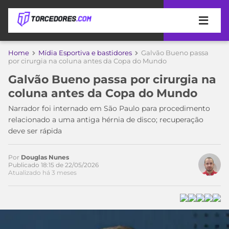
APOSTAS
Home
Mídia Esportiva e bastidores
Galvão Bueno passa
por cirurgia na coluna antes da Copa do Mundo
ÚLTIMAS
DICAS
Galvão Bueno passa por cirurgia na
DE
coluna antes da Copa do Mundo
APOSTA
COPA
Narrador foi internado em São Paulo para procedimento
DO
relacionado a uma antiga hérnia de disco; recuperação
MUNDO
MELHORES
deve ser rápida
SITES
DE
TIMES
APOSTAS
Por
Douglas Nunes
Publicado 18:15 de 22/05/2026
2026
Atualizado há 3 meses
CAMPEONATOS
MEU
TIME
CÓDIGO
MÍDIA
PROMOCIONAL
BRASILEIRÃO
ESPORTIVA
BETBOOM
PALMEIRAS
SÉRIE
A