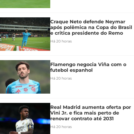
Craque Neto defende Neymar
após polêmica na Copa do Brasil
e critica presidente do Remo
Há 20 horas
Flamengo negocia Viña com o
futebol espanhol
Há 20 horas
Real Madrid aumenta oferta por
Vini Jr. e fica mais perto de
renovar contrato até 2031
Há 20 horas