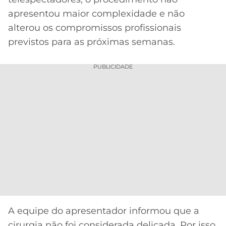
CASSINOS
ONLINE
apresentou maior complexidade e não
LALIGA
2026
GRÊMIO
alterou os compromissos profissionais
previstos para as próximas semanas.
ATLÉTICO
MG
PUBLICIDADE
CRUZEIRO
A equipe do apresentador informou que a
cirurgia não foi considerada delicada. Por isso,