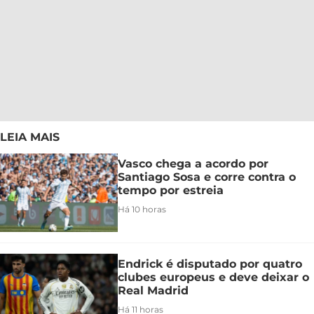
LEIA MAIS
Vasco chega a acordo por
Santiago Sosa e corre contra o
tempo por estreia
Há 10 horas
Endrick é disputado por quatro
clubes europeus e deve deixar o
Real Madrid
Há 11 horas