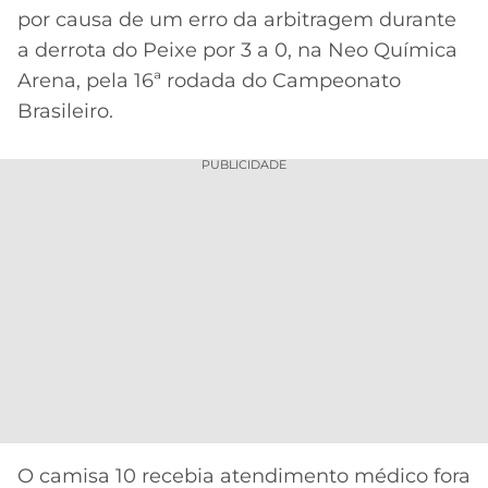
CASSINOS
por causa de um erro da arbitragem durante
ONLINE
LALIGA
a derrota do Peixe por 3 a 0, na Neo Química
2026
GRÊMIO
Arena, pela 16ª rodada do Campeonato
ATLÉTICO
Brasileiro.
MG
PUBLICIDADE
CRUZEIRO
O camisa 10 recebia atendimento médico fora