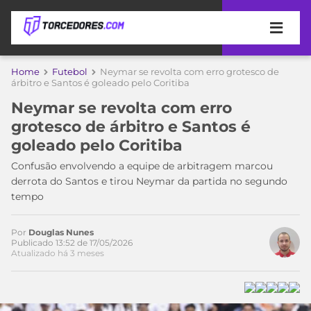
APOSTAS
Home
Futebol
Neymar se revolta com erro grotesco de
árbitro e Santos é goleado pelo Coritiba
ÚLTIMAS
DICAS
Neymar se revolta com erro
DE
grotesco de árbitro e Santos é
APOSTA
COPA
goleado pelo Coritiba
DO
MUNDO
MELHORES
Confusão envolvendo a equipe de arbitragem marcou
SITES
derrota do Santos e tirou Neymar da partida no segundo
DE
tempo
TIMES
APOSTAS
2026
Por
Douglas Nunes
CAMPEONATOS
MEU
Publicado 13:52 de 17/05/2026
Atualizado há 3 meses
TIME
CÓDIGO
MÍDIA
PROMOCIONAL
BRASILEIRÃO
ESPORTIVA
BETBOOM
PALMEIRAS
SÉRIE
A