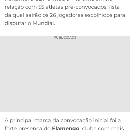
CASSINOS
relação com 55 atletas pré-convocados, lista
ONLINE
LALIGA
2026
GRÊMIO
da qual sairão os 26 jogadores escolhidos para
disputar o Mundial.
ATLÉTICO
MG
PUBLICIDADE
CRUZEIRO
A principal marca da convocação inicial foi a
forte presença do
Flamengo
, clube com mais