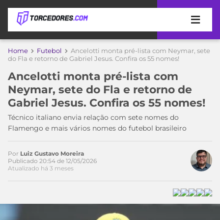
APOSTAS
Home
Futebol
Ancelotti monta pré-lista com Neymar, sete
do Fla e retorno de Gabriel Jesus. Confira os 55 nomes!
ÚLTIMAS
DICAS
Ancelotti monta pré-lista com
DE
Neymar, sete do Fla e retorno de
APOSTA
COPA
Gabriel Jesus. Confira os 55 nomes!
DO
MUNDO
MELHORES
Técnico italiano envia relação com sete nomes do
SITES
Flamengo e mais vários nomes do futebol brasileiro
DE
TIMES
APOSTAS
Por
Luiz Gustavo Moreira
2026
Publicado 20:54 de 12/05/2026
Atualizado há 3 meses
CAMPEONATOS
MEU
TIME
CÓDIGO
MÍDIA
PROMOCIONAL
BRASILEIRÃO
ESPORTIVA
BETBOOM
PALMEIRAS
SÉRIE
A