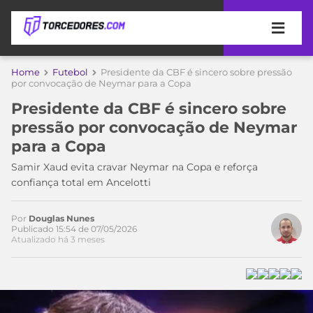
APOSTAS
Home
Futebol
Presidente da CBF é sincero sobre pressão
por convocação de Neymar para a Copa
ÚLTIMAS
DICAS
Presidente da CBF é sincero sobre
DE
pressão por convocação de Neymar
APOSTA
COPA
para a Copa
DO
MUNDO
MELHORES
Samir Xaud evita cravar Neymar na Copa e reforça
SITES
confiança total em Ancelotti
DE
TIMES
APOSTAS
Por
Douglas Nunes
2026
Publicado 15:54 de 07/05/2026
Atualizado há 3 meses
CAMPEONATOS
MEU
TIME
CÓDIGO
MÍDIA
PROMOCIONAL
BRASILEIRÃO
ESPORTIVA
BETBOOM
PALMEIRAS
SÉRIE
A