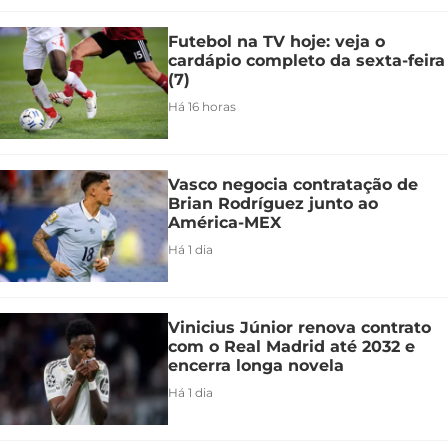
Futebol na TV hoje: veja o
cardápio completo da sexta-feira
(7)
Há 16 horas
Vasco negocia contratação de
Brian Rodríguez junto ao
América-MEX
Há 1 dia
Vinicius Júnior renova contrato
com o Real Madrid até 2032 e
encerra longa novela
Há 1 dia