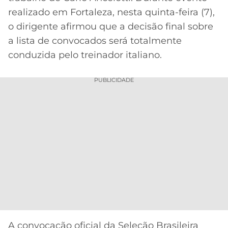
CASSINOS
realizado em Fortaleza, nesta quinta-feira (7),
ONLINE
LALIGA
2026
GRÊMIO
o dirigente afirmou que a decisão final sobre
a lista de convocados será totalmente
ATLÉTICO
conduzida pelo treinador italiano.
MG
PUBLICIDADE
CRUZEIRO
A convocação oficial da Seleção Brasileira