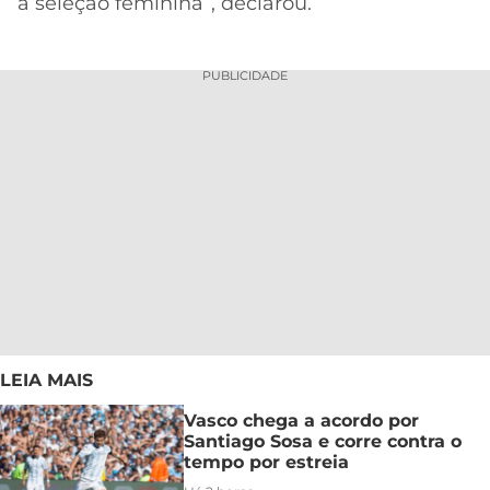
a seleção feminina”, declarou.
PUBLICIDADE
LEIA MAIS
Vasco chega a acordo por
Santiago Sosa e corre contra o
tempo por estreia