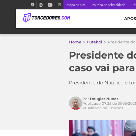
Mapa do Site
Política de privacidade
Pol
APOS
Home
Futebol
Presidente do 
Presidente d
caso vai para
Presidente do Náutico e to
Por
Douglas Nunes
Publicado 07:35 de 31/05/202
Atualizado há 2 meses