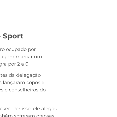
 Sport
tro ocupado por
bitragem marcar um
ra por 2 a 0.
ntes da delegação
es lançaram copos e
s e conselheiros do
ker. Por isso, ele alegou
também sofreram ofensas