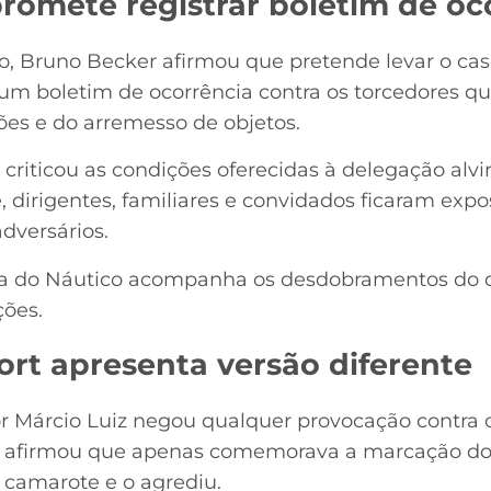
romete registrar boletim de oc
, Bruno Becker afirmou que pretende levar o caso
 um boletim de ocorrência contra os torcedores qu
ões e do arremesso de objetos.
 criticou as condições oferecidas à delegação alvi
e, dirigentes, familiares e convidados ficaram ex
dversários.
oria do Náutico acompanha os desdobramentos do 
ções.
ort apresenta versão diferente
or Márcio Luiz negou qualquer provocação contra o
e afirmou que apenas comemorava a marcação do
 camarote e o agrediu.