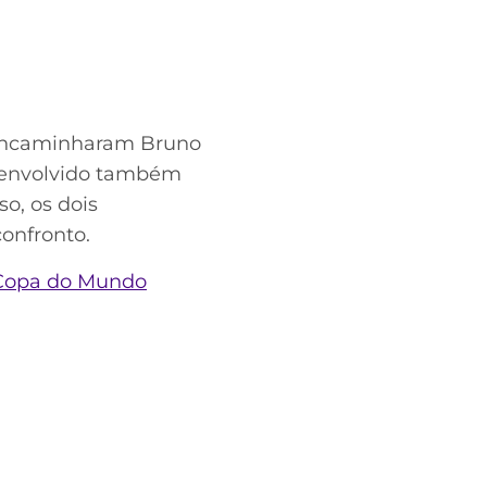
s encaminharam Bruno
r envolvido também
o, os dois
onfronto.
a Copa do Mundo