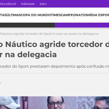
ítica Editorial
Publicidade
Sobre
TAS
ÚLTIMAS
COPA DO MUNDO
TIMES
CAMPEONATOS
MÍDIA ESPO
Náutico agride torcedor do Sport e caso vai parar na delegacia
o Náutico agride torcedor 
r na delegacia
rcedor do Sport prestaram depoimento após confusão no
6