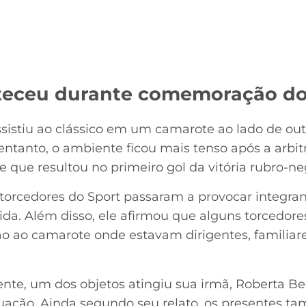
teceu durante comemoração do
assistiu ao clássico em um camarote ao lado de ou
 entanto, o ambiente ficou mais tenso após a ar
e que resultou no primeiro gol da vitória rubro-neg
orcedores do Sport passaram a provocar integra
tida. Além disso, ele afirmou que alguns torcedor
ão ao camarote onde estavam dirigentes, familiare
te, um dos objetos atingiu sua irmã, Roberta Bec
ituação. Ainda segundo seu relato, os presentes 