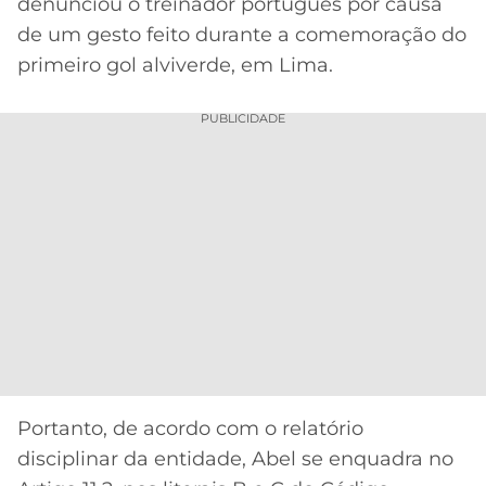
CASSINOS
denunciou o treinador português por causa
ONLINE
de um gesto feito durante a comemoração do
LALIGA
2026
GRÊMIO
primeiro gol alviverde, em Lima.
ATLÉTICO
PUBLICIDADE
MG
CRUZEIRO
Portanto, de acordo com o relatório
disciplinar da entidade, Abel se enquadra no