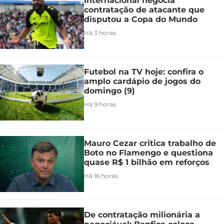
Internacional negocia
contratação de atacante que
disputou a Copa do Mundo
Há 3 horas
Futebol na TV hoje: confira o
amplo cardápio de jogos do
domingo (9)
Há 9 horas
Mauro Cezar critica trabalho de
Boto no Flamengo e questiona
quase R$ 1 bilhão em reforços
Há 16 horas
De contratação milionária a