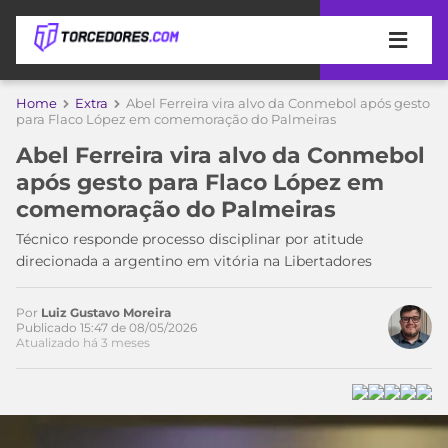
APOSTAS
Home
Extra
Abel Ferreira vira alvo da Conmebol após gesto
para Flaco López em comemoração do Palmeiras
ÚLTIMAS
DICAS
Abel Ferreira vira alvo da Conmebol
DE
após gesto para Flaco López em
APOSTA
COPA
comemoração do Palmeiras
DO
MUNDO
MELHORES
Técnico responde processo disciplinar por atitude
SITES
direcionada a argentino em vitória na Libertadores
DE
TIMES
APOSTAS
Por
Luiz Gustavo Moreira
2026
Publicado 15:47 de 08/05/2026
Atualizado há 3 meses
CAMPEONATOS
MEU
TIME
CÓDIGO
MÍDIA
PROMOCIONAL
BRASILEIRÃO
ESPORTIVA
BETBOOM
PALMEIRAS
SÉRIE
A