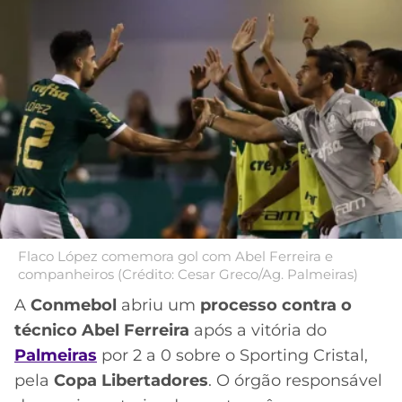
MERCADO
CÓDIGO
CORINTHIANS
DA
DE
LIBERTADORES
BOLA
INDICAÇÃO
SÃO
BET365
PAULO
COPA
PALPITES
DO
CÓDIGO
BRASIL
SANTOS
BETANO
PREMIER
FLAMENGO
MELHORES
LEAGUE
APPS
DE
FLUMINENSE
COPA
Flaco López comemora gol com Abel Ferreira e
APOSTAS
companheiros (Crédito: Cesar Greco/Ag. Palmeiras)
SUL-
BOTAFOGO
AMERICANA
A
Conmebol
abriu um
processo contra o
CASSINOS
técnico Abel Ferreira
após a vitória do
ONLINE
VASCO
LIGA
Palmeiras
por 2 a 0 sobre o Sporting Cristal,
DOS
pela
Copa Libertadores
. O órgão responsável
MELHORES
CAMPEÕES
INTERNACIONAL