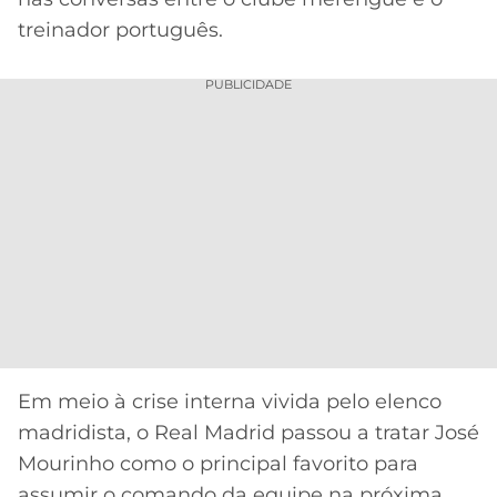
CASSINOS
ONLINE
treinador português.
LALIGA
2026
GRÊMIO
PUBLICIDADE
ATLÉTICO
MG
CRUZEIRO
Em meio à crise interna vivida pelo elenco
madridista, o Real Madrid passou a tratar José
Mourinho como o principal favorito para
assumir o comando da equipe na próxima