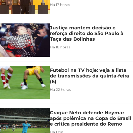
Há 17 horas
Justiça mantém decisão e
reforça direito do São Paulo à
Taça das Bolinhas
Há 18 horas
Futebol na TV hoje: veja a lista
de transmissões da quinta-feira
(6)
Há 22 horas
Craque Neto defende Neymar
após polêmica na Copa do Brasil
e critica presidente do Remo
Há 1 dia