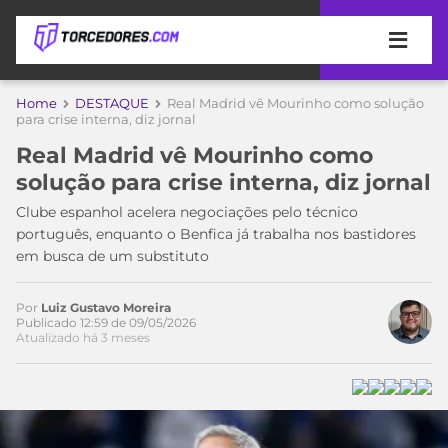
APOSTAS
Home
DESTAQUE
Real Madrid vê Mourinho como solução
para crise interna, diz jornal
ÚLTIMAS
DICAS
Real Madrid vê Mourinho como
DE
solução para crise interna, diz jornal
APOSTA
COPA
Clube espanhol acelera negociações pelo técnico
DO
português, enquanto o Benfica já trabalha nos bastidores
MUNDO
MELHORES
em busca de um substituto
SITES
DE
TIMES
APOSTAS
Por
Luiz Gustavo Moreira
Publicado 12:59 de 09/05/2026
2026
Atualizado há 3 meses
CAMPEONATOS
MEU
TIME
CÓDIGO
MÍDIA
PROMOCIONAL
BRASILEIRÃO
ESPORTIVA
BETBOOM
PALMEIRAS
SÉRIE
A