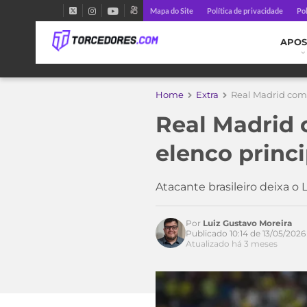
Mapa do Site
Política de privacidade
Pol
APOS
Home
Extra
Real Madrid comu
Real Madrid 
elenco princ
Atacante brasileiro deixa o
Por
Luiz Gustavo Moreira
Publicado 10:14 de 13/05/2026
Atualizado há 3 meses