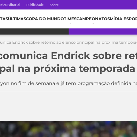
ítica Editorial
Publicidade
Sobre
TAS
ÚLTIMAS
COPA DO MUNDO
TIMES
CAMPEONATOS
MÍDIA ESPO
nica Endrick sobre retorno ao elenco principal na próxima tempor
comunica Endrick sobre re
ipal na próxima temporada
 Lyon no fim de semana e já tem programação definida n