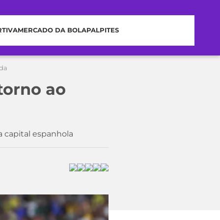
RTIVA
MERCADO DA BOLA
PALPITES
ada
torno ao
a capital espanhola