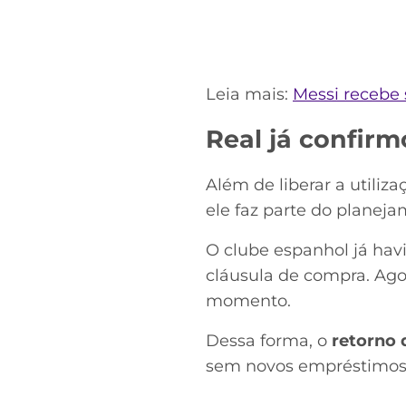
Leia mais:
Messi recebe s
Real já confir
Além de liberar a utiliz
ele faz parte do planej
O clube espanhol já hav
cláusula de compra. Agor
momento.
Dessa forma, o
retorno 
sem novos empréstimos p