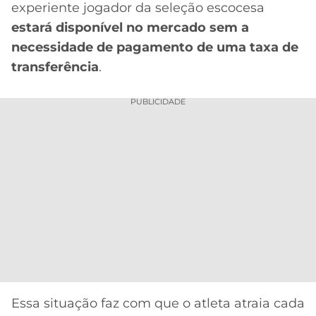
CASSINOS
experiente jogador da seleção escocesa
ONLINE
LALIGA
estará disponível no mercado sem a
2026
GRÊMIO
necessidade de pagamento de uma taxa de
transferência
.
ATLÉTICO
MG
PUBLICIDADE
CRUZEIRO
Essa situação faz com que o atleta atraia cada