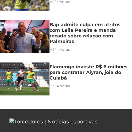
Há 14 horas
Bap admite culpa em atritos
com Leila Pereira e manda
recado sobre relação com
Palmeiras
Há 14 horas
Flamengo investe R$ 6 milhões
para contratar Aiyran, joia do
Cuiabá
Há 14 horas