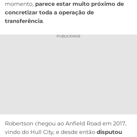
momento,
parece estar muito próximo de
concretizar toda a operação de
transferência
.
PUBLICIDADE
Robertson chegou ao Anfield Road em 2017,
vindo do Hull City, e desde então
disputou