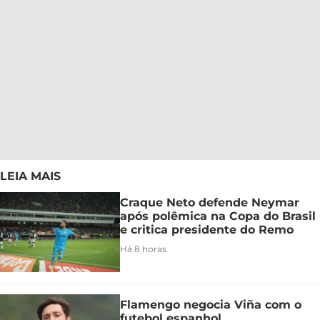
LEIA MAIS
Craque Neto defende Neymar
após polêmica na Copa do Brasil
e critica presidente do Remo
Há 8 horas
Flamengo negocia Viña com o
futebol espanhol