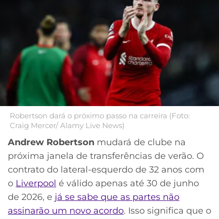
MERCADO
CÓDIGO
CORINTHIANS
DA
DE
LIBERTADORES
BOLA
INDICAÇÃO
SÃO
BET365
PAULO
COPA
PALPITES
DO
CÓDIGO
BRASIL
SANTOS
BETANO
PREMIER
FLAMENGO
MELHORES
LEAGUE
Robertson dará o próximo passo na carreira (Foto:
APPS
Craig Mercer/ Alamy Live News)
DE
FLUMINENSE
COPA
Andrew Robertson
mudará de clube na
APOSTAS
SUL-
próxima janela de transferências de verão. O
BOTAFOGO
AMERICANA
contrato do lateral-esquerdo de 32 anos com
CASSINOS
ONLINE
o
Liverpool
é válido apenas até 30 de junho
VASCO
LIGA
de 2026, e
já se sabe que as partes não
DOS
MELHORES
CAMPEÕES
assinarão um novo acordo
. Isso significa que o
INTERNACIONAL