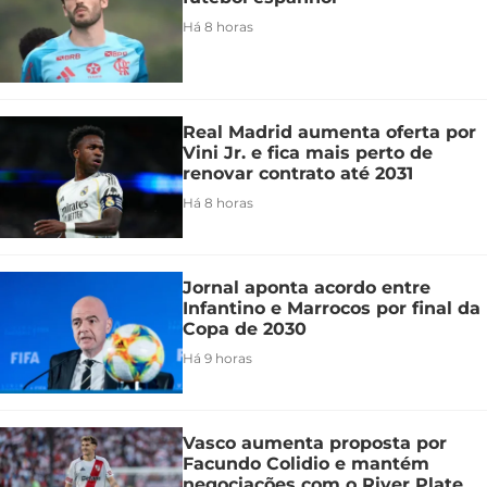
Há 8 horas
Real Madrid aumenta oferta por
Vini Jr. e fica mais perto de
renovar contrato até 2031
Há 8 horas
Jornal aponta acordo entre
Infantino e Marrocos por final da
Copa de 2030
Há 9 horas
Vasco aumenta proposta por
Facundo Colidio e mantém
negociações com o River Plate