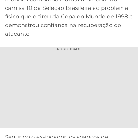
CASSINOS
ONLINE
camisa 10 da Seleção Brasileira ao problema
LALIGA
2026
GRÊMIO
físico que o tirou da Copa do Mundo de 1998 e
demonstrou confiança na recuperação do
ATLÉTICO
atacante.
MG
PUBLICIDADE
CRUZEIRO
Segundo o ex-jogador, os avanços da