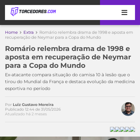
APOSTAS
Home
Extra
Romário relembra drama de 1998 e aposta em
recuperação de Neymar para a Copa do Mundo
ÚLTIMAS
DICAS
Romário relembra drama de 1998 e
DE
aposta em recuperação de Neymar
APOSTA
COPA
para a Copa do Mundo
DO
MUNDO
MELHORES
Ex-atacante compara situação do camisa 10 à lesão que o
SITES
tirou do Mundial da França e destaca evolução da medicina
DE
esportiva no período
TIMES
APOSTAS
2026
Por
Luiz Gustavo Moreira
CAMPEONATOS
MEU
Publicado 12:44 de 31/05/2026
Atualizado há 2 meses
TIME
CÓDIGO
MÍDIA
PROMOCIONAL
BRASILEIRÃO
ESPORTIVA
BETBOOM
PALMEIRAS
SÉRIE
A