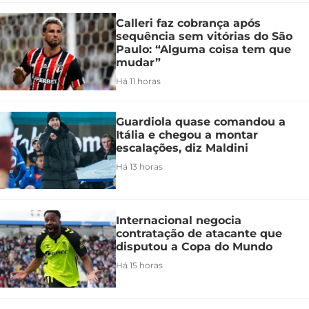
Calleri faz cobrança após
sequência sem vitórias do São
Paulo: “Alguma coisa tem que
mudar”
Há 11 horas
Guardiola quase comandou a
Itália e chegou a montar
escalações, diz Maldini
Há 13 horas
Internacional negocia
contratação de atacante que
disputou a Copa do Mundo
Há 15 horas