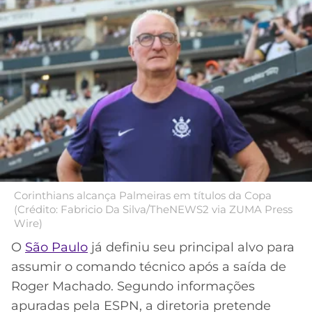
MERCADO
CÓDIGO
CORINTHIANS
DA
DE
LIBERTADORES
BOLA
INDICAÇÃO
SÃO
BET365
PAULO
COPA
PALPITES
DO
CÓDIGO
BRASIL
SANTOS
BETANO
PREMIER
FLAMENGO
MELHORES
LEAGUE
APPS
DE
FLUMINENSE
Corinthians alcança Palmeiras em títulos da Copa
COPA
APOSTAS
(Crédito: Fabricio Da Silva/TheNEWS2 via ZUMA Press
SUL-
Wire)
BOTAFOGO
AMERICANA
CASSINOS
O
São Paulo
já definiu seu principal alvo para
ONLINE
assumir o comando técnico após a saída de
VASCO
LIGA
DOS
Roger Machado. Segundo informações
MELHORES
CAMPEÕES
apuradas pela ESPN, a diretoria pretende
INTERNACIONAL