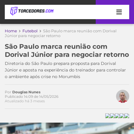
APOSTAS
Home
Futebol
São Paulo marca reunião com Dorival
Júnior para negociar retorno
ÚLTIMAS
DICAS
São Paulo marca reunião com
DE
Dorival Júnior para negociar retorno
APOSTA
COPA
Diretoria do São Paulo prepara proposta para Dorival
DO
Júnior e aposta na experiência do treinador para controlar
MUNDO
MELHORES
o ambiente após crise no Morumbis
SITES
DE
TIMES
APOSTAS
Por
Douglas Nunes
Publicado 14:09 de 14/05/2026
2026
Atualizado há 3 meses
CAMPEONATOS
MEU
TIME
CÓDIGO
MÍDIA
PROMOCIONAL
BRASILEIRÃO
ESPORTIVA
BETBOOM
PALMEIRAS
SÉRIE
A