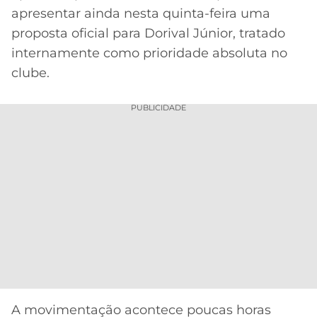
CASSINOS
apresentar ainda nesta quinta-feira uma
ONLINE
LALIGA
2026
GRÊMIO
proposta oficial para Dorival Júnior, tratado
internamente como prioridade absoluta no
ATLÉTICO
clube.
MG
PUBLICIDADE
CRUZEIRO
A movimentação acontece poucas horas