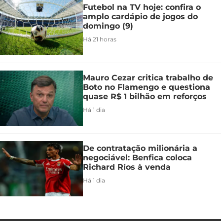
Futebol na TV hoje: confira o
amplo cardápio de jogos do
domingo (9)
Há 21 horas
Mauro Cezar critica trabalho de
Boto no Flamengo e questiona
quase R$ 1 bilhão em reforços
Há 1 dia
De contratação milionária a
negociável: Benfica coloca
Richard Ríos à venda
Há 1 dia