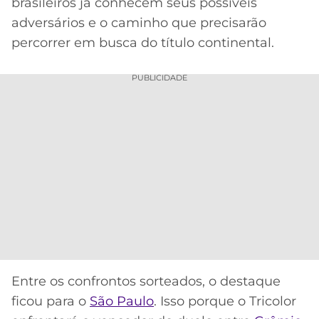
CASSINOS
brasileiros já conhecem seus possíveis
ONLINE
adversários e o caminho que precisarão
LALIGA
2026
GRÊMIO
percorrer em busca do título continental.
ATLÉTICO
PUBLICIDADE
MG
CRUZEIRO
Entre os confrontos sorteados, o destaque
ficou para o
São Paulo
. Isso porque o Tricolor