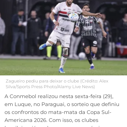
MERCADO
CÓDIGO
CORINTHIANS
DA
DE
LIBERTADORES
BOLA
INDICAÇÃO
SÃO
BET365
PAULO
COPA
PALPITES
DO
CÓDIGO
BRASIL
SANTOS
BETANO
PREMIER
FLAMENGO
MELHORES
LEAGUE
APPS
DE
FLUMINENSE
COPA
Zagueiro pediu para deixar o clube (Crédito: Alex
APOSTAS
Silva/Sports Press Photo/Alamy Live News)
SUL-
BOTAFOGO
AMERICANA
A Conmebol realizou nesta sexta-feira (29),
CASSINOS
em Luque, no Paraguai, o sorteio que definiu
ONLINE
VASCO
LIGA
os confrontos do mata-mata da Copa Sul-
DOS
Americana 2026. Com isso, os clubes
MELHORES
CAMPEÕES
INTERNACIONAL