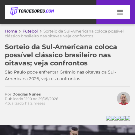
APOSTAS
Home
Futebol
Sorteio da Sul-Americana coloca possível
clássico brasileiro nas oitavas; veja confrontos
ÚLTIMAS
DICAS
Sorteio da Sul-Americana coloca
DE
possível clássico brasileiro nas
APOSTA
COPA
oitavas; veja confrontos
DO
MUNDO
MELHORES
São Paulo pode enfrentar Grêmio nas oitavas da Sul-
SITES
Americana 2026; veja os confrontos
DE
TIMES
APOSTAS
Por
Douglas Nunes
2026
Publicado 12:10 de 29/05/2026
Atualizado há 2 meses
CAMPEONATOS
MEU
TIME
CÓDIGO
MÍDIA
PROMOCIONAL
BRASILEIRÃO
ESPORTIVA
BETBOOM
PALMEIRAS
SÉRIE
A