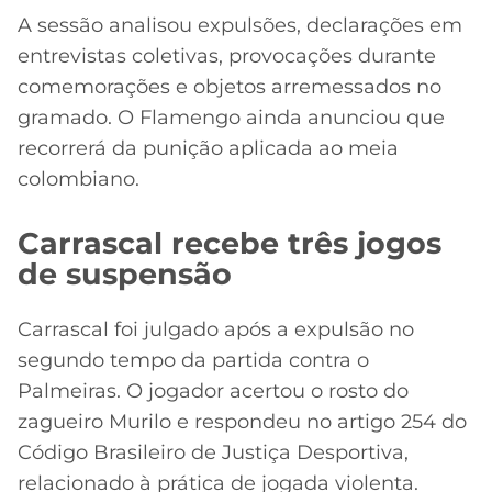
A sessão analisou expulsões, declarações em
entrevistas coletivas, provocações durante
comemorações e objetos arremessados no
gramado. O Flamengo ainda anunciou que
recorrerá da punição aplicada ao meia
colombiano.
Carrascal recebe três jogos
de suspensão
Carrascal foi julgado após a expulsão no
segundo tempo da partida contra o
Palmeiras. O jogador acertou o rosto do
zagueiro Murilo e respondeu no artigo 254 do
Código Brasileiro de Justiça Desportiva,
relacionado à prática de jogada violenta.