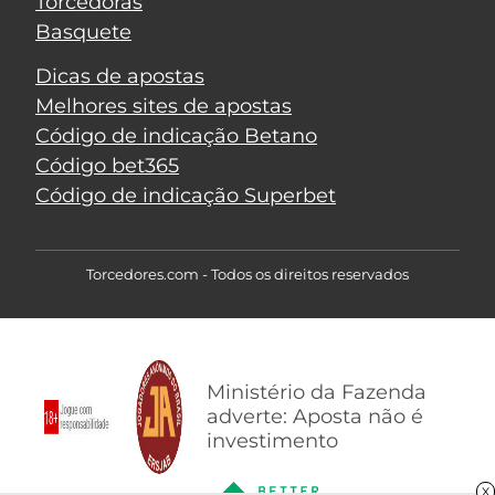
Torcedoras
Basquete
Dicas de apostas
Melhores sites de apostas
Código de indicação Betano
Código bet365
Código de indicação Superbet
Torcedores.com - Todos os direitos reservados
Ministério da Fazenda
adverte: Aposta não é
investimento
X