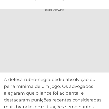
PUBLICIDADE
A defesa rubro-negra pediu absolvição ou
pena mínima de um jogo. Os advogados
alegaram que o lance foi acidental e
destacaram punições recentes consideradas
mais brandas em situações semelhantes.