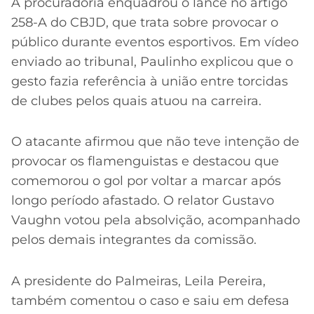
A procuradoria enquadrou o lance no artigo
258-A do CBJD, que trata sobre provocar o
público durante eventos esportivos. Em vídeo
enviado ao tribunal, Paulinho explicou que o
gesto fazia referência à união entre torcidas
de clubes pelos quais atuou na carreira.
O atacante afirmou que não teve intenção de
provocar os flamenguistas e destacou que
comemorou o gol por voltar a marcar após
longo período afastado. O relator Gustavo
Vaughn votou pela absolvição, acompanhado
pelos demais integrantes da comissão.
A presidente do Palmeiras, Leila Pereira,
também comentou o caso e saiu em defesa