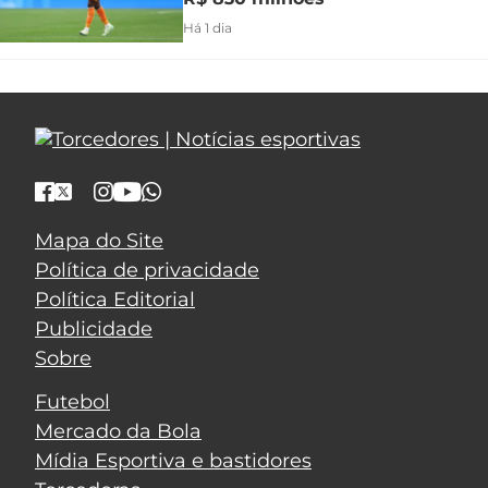
Há 1 dia
Mapa do Site
Política de privacidade
Política Editorial
Publicidade
Sobre
Futebol
Mercado da Bola
Mídia Esportiva e bastidores