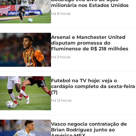
milionária nos Estados Unidos
Há 8 horas
Arsenal e Manchester United
disputam promessa do
Fluminense de R$ 218 milhões
Há 9 horas
Futebol na TV hoje: veja o
cardápio completo da sexta-feira
(7)
Há 13 horas
Vasco negocia contratação de
Brian Rodríguez junto ao
América-MEX