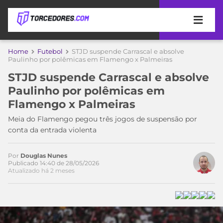
APOSTAS
Home
Futebol
STJD suspende Carrascal e absolve
Paulinho por polêmicas em Flamengo x Palmeiras
ÚLTIMAS
DICAS
STJD suspende Carrascal e absolve
DE
Paulinho por polêmicas em
APOSTA
COPA
Flamengo x Palmeiras
DO
MUNDO
MELHORES
Meia do Flamengo pegou três jogos de suspensão por
SITES
conta da entrada violenta
DE
TIMES
APOSTAS
Por
Douglas Nunes
2026
Publicado 14:40 de 28/05/2026
Atualizado há 2 meses
CAMPEONATOS
MEU
TIME
CÓDIGO
MÍDIA
PROMOCIONAL
BRASILEIRÃO
ESPORTIVA
BETBOOM
PALMEIRAS
SÉRIE
A