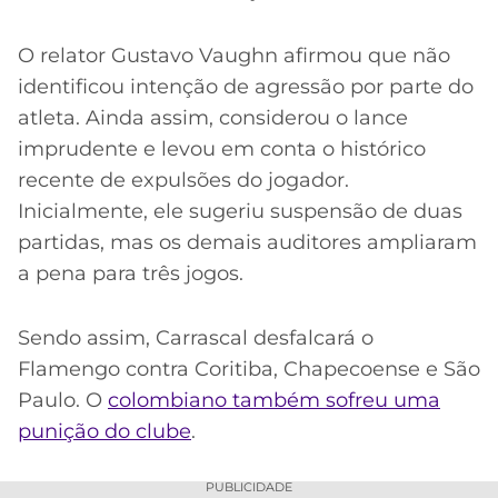
O relator Gustavo Vaughn afirmou que não
identificou intenção de agressão por parte do
atleta. Ainda assim, considerou o lance
imprudente e levou em conta o histórico
recente de expulsões do jogador.
Inicialmente, ele sugeriu suspensão de duas
partidas, mas os demais auditores ampliaram
a pena para três jogos.
Sendo assim, Carrascal desfalcará o
Flamengo contra Coritiba, Chapecoense e São
Paulo. O
colombiano também sofreu uma
punição do clube
.
PUBLICIDADE