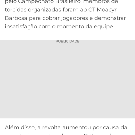
CASSINOS
pelo Campeonato Brasileiro, membros de
ONLINE
torcidas organizadas foram ao CT Moacyr
LALIGA
2026
GRÊMIO
Barbosa para cobrar jogadores e demonstrar
insatisfação com o momento da equipe.
ATLÉTICO
MG
PUBLICIDADE
CRUZEIRO
Além disso, a revolta aumentou por causa da