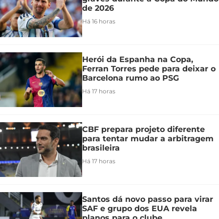
de 2026
Há 16 horas
Herói da Espanha na Copa,
Ferran Torres pede para deixar o
Barcelona rumo ao PSG
Há 17 horas
CBF prepara projeto diferente
para tentar mudar a arbitragem
brasileira
Há 17 horas
Santos dá novo passo para virar
SAF e grupo dos EUA revela
planos para o clube