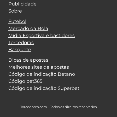
Publicidade
Sobre
Futebol
Mercado da Bola
Mídia Esportiva e bastidores
Torcedoras
Basquete
Dicas de apostas
Melhores sites de apostas
Código de indicação Betano
Código bet365
Código de indicação Superbet
Torcedores.com - Todos os direitos reservados