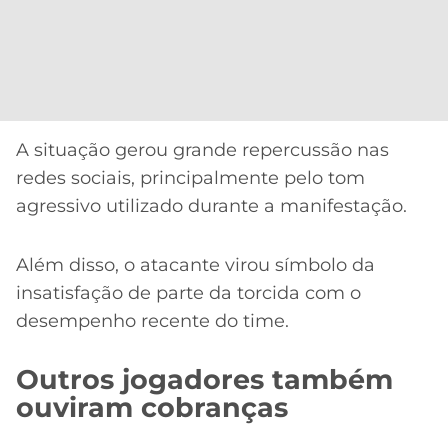
A situação gerou grande repercussão nas
redes sociais, principalmente pelo tom
agressivo utilizado durante a manifestação.
Além disso, o atacante virou símbolo da
insatisfação de parte da torcida com o
desempenho recente do time.
Outros jogadores também
ouviram cobranças