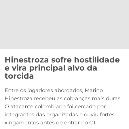
Hinestroza sofre hostilidade
e vira principal alvo da
torcida
Entre os jogadores abordados, Marino
Hinestroza recebeu as cobranças mais duras.
O atacante colombiano foi cercado por
integrantes das organizadas e ouviu fortes
xingamentos antes de entrar no CT.