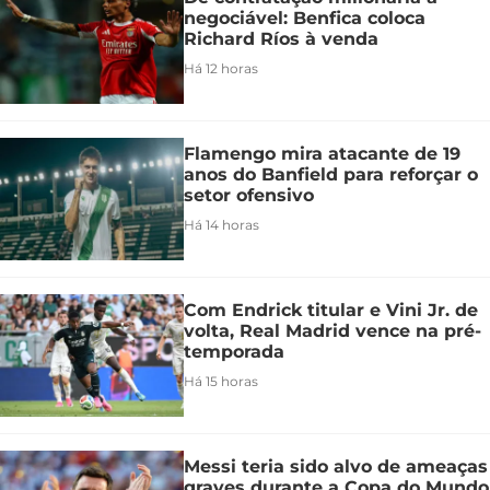
negociável: Benfica coloca
Richard Ríos à venda
Há 12 horas
Flamengo mira atacante de 19
anos do Banfield para reforçar o
setor ofensivo
Há 14 horas
Com Endrick titular e Vini Jr. de
volta, Real Madrid vence na pré-
temporada
Há 15 horas
Messi teria sido alvo de ameaças
graves durante a Copa do Mundo