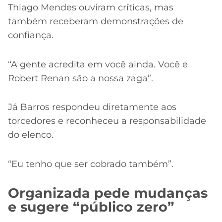
Thiago Mendes ouviram críticas, mas
também receberam demonstrações de
confiança.
“A gente acredita em você ainda. Você e
Robert Renan são a nossa zaga”.
Já Barros respondeu diretamente aos
torcedores e reconheceu a responsabilidade
do elenco.
“Eu tenho que ser cobrado também”.
Organizada pede mudanças
e sugere “público zero”