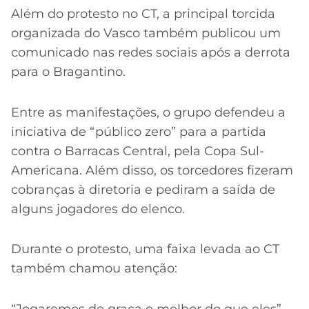
Além do protesto no CT, a principal torcida
organizada do Vasco também publicou um
comunicado nas redes sociais após a derrota
para o Bragantino.
Entre as manifestações, o grupo defendeu a
iniciativa de “público zero” para a partida
contra o Barracas Central, pela Copa Sul-
Americana. Além disso, os torcedores fizeram
cobranças à diretoria e pediram a saída de
alguns jogadores do elenco.
Durante o protesto, uma faixa levada ao CT
também chamou atenção:
“Jogaremos de graça e melhor do que eles”