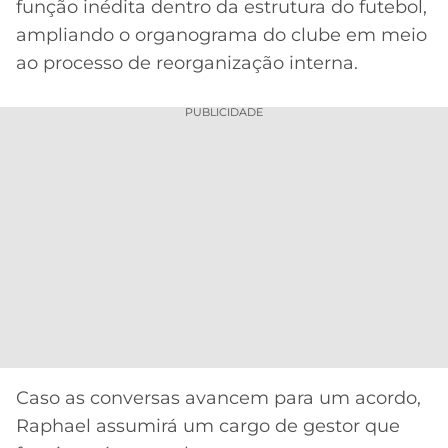
CASSINOS
função inédita dentro da estrutura do futebol,
ONLINE
ampliando o organograma do clube em meio
LALIGA
2026
GRÊMIO
ao processo de reorganização interna.
ATLÉTICO
PUBLICIDADE
MG
CRUZEIRO
Caso as conversas avancem para um acordo,
Raphael assumirá um cargo de gestor que