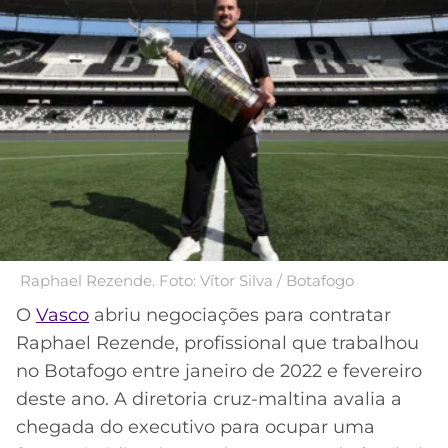
MERCADO
CÓDIGO
CORINTHIANS
DA
DE
LIBERTADORES
BOLA
INDICAÇÃO
SÃO
BET365
PAULO
COPA
PALPITES
DO
CÓDIGO
BRASIL
SANTOS
BETANO
PREMIER
FLAMENGO
MELHORES
LEAGUE
APPS
DE
FLUMINENSE
Raphael Rezende. Foto: Vítor Silva / Botafogo
COPA
APOSTAS
SUL-
O
Vasco
abriu negociações para contratar
BOTAFOGO
AMERICANA
Raphael Rezende, profissional que trabalhou
CASSINOS
no Botafogo entre janeiro de 2022 e fevereiro
ONLINE
VASCO
LIGA
deste ano. A diretoria cruz-maltina avalia a
DOS
chegada do executivo para ocupar uma
MELHORES
CAMPEÕES
INTERNACIONAL