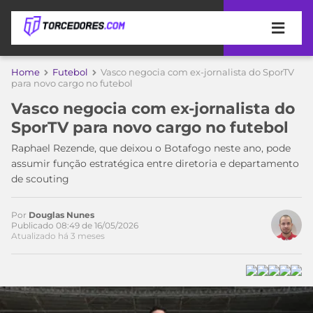
APOSTAS
Home
Futebol
Vasco negocia com ex-jornalista do SporTV
para novo cargo no futebol
ÚLTIMAS
DICAS
Vasco negocia com ex-jornalista do
DE
SporTV para novo cargo no futebol
APOSTA
COPA
Raphael Rezende, que deixou o Botafogo neste ano, pode
DO
assumir função estratégica entre diretoria e departamento
MUNDO
MELHORES
de scouting
SITES
DE
TIMES
APOSTAS
Por
Douglas Nunes
Publicado 08:49 de 16/05/2026
2026
Atualizado há 3 meses
CAMPEONATOS
MEU
TIME
CÓDIGO
MÍDIA
PROMOCIONAL
BRASILEIRÃO
ESPORTIVA
BETBOOM
PALMEIRAS
SÉRIE
A