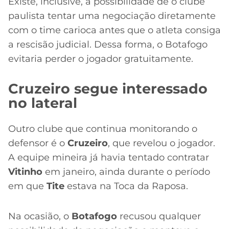
Existe, inclusive, a possibilidade de o clube
paulista tentar uma negociação diretamente
com o time carioca antes que o atleta consiga
a rescisão judicial. Dessa forma, o Botafogo
evitaria perder o jogador gratuitamente.
Cruzeiro segue interessado
no lateral
Outro clube que continua monitorando o
defensor é o
Cruzeiro
, que revelou o jogador.
A equipe mineira já havia tentado contratar
Vitinho
em janeiro, ainda durante o período
em que
Tite
estava na Toca da Raposa.
Na ocasião, o
Botafogo
recusou qualquer