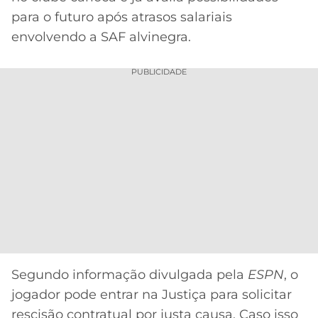
CASSINOS
para o futuro após atrasos salariais
ONLINE
LALIGA
2026
GRÊMIO
envolvendo a SAF alvinegra.
ATLÉTICO
PUBLICIDADE
MG
CRUZEIRO
Segundo informação divulgada pela
ESPN
, o
jogador pode entrar na Justiça para solicitar
rescisão contratual por justa causa. Caso isso