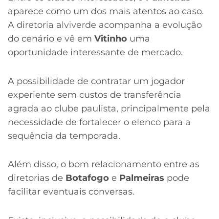
aparece como um dos mais atentos ao caso.
A diretoria alviverde acompanha a evolução
do cenário e vê em
Vitinho
uma
oportunidade interessante de mercado.
A possibilidade de contratar um jogador
experiente sem custos de transferência
agrada ao clube paulista, principalmente pela
necessidade de fortalecer o elenco para a
sequência da temporada.
Além disso, o bom relacionamento entre as
diretorias de
Botafogo
e
Palmeiras
pode
facilitar eventuais conversas.