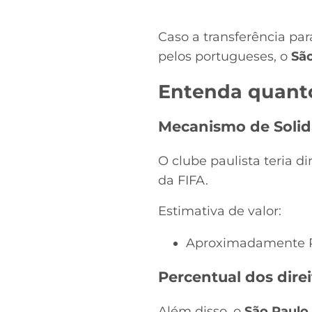
Caso a transferência pa
pelos portugueses, o
Sã
Entenda quanto
Mecanismo de Solid
O clube paulista teria d
da FIFA.
Estimativa de valor:
Aproximadamente R
Percentual dos dire
Além disso, o
São Paulo