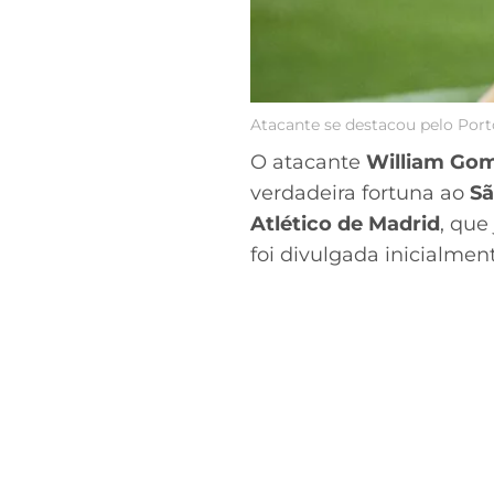
Atacante se destacou pelo Por
O atacante
William Go
verdadeira fortuna ao
Sã
Atlético de Madrid
, que
foi divulgada inicialmen