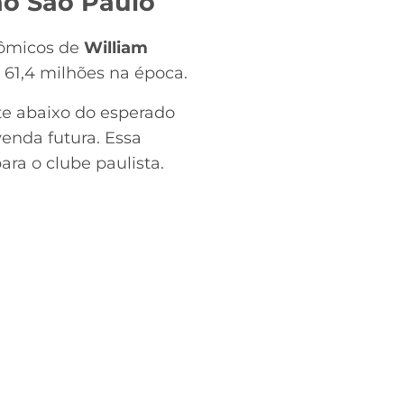
ao São Paulo
nômicos de
William
 61,4 milhões na época.
nte abaixo do esperado
enda futura. Essa
ra o clube paulista.