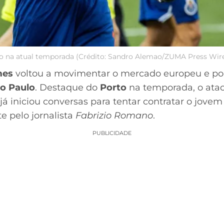
to na atual temporada (Crédito: Sandro Alemao/ZUMA Press Wir
mes
voltou a movimentar o mercado europeu e p
o Paulo
. Destaque do
Porto
na temporada, o atac
 já iniciou conversas para tentar contratar o jovem
te pelo jornalista
Fabrizio Romano
.
PUBLICIDADE