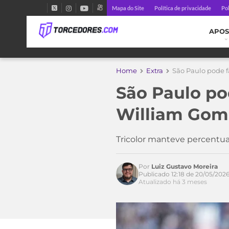
Mapa do Site
Política de privacidade
Pol
APOS
Home
Extra
São Paulo pode f
São Paulo po
William Gome
Tricolor manteve percentua
Por
Luiz Gustavo Moreira
Publicado 12:18 de 20/05/202
Atualizado há 3 meses