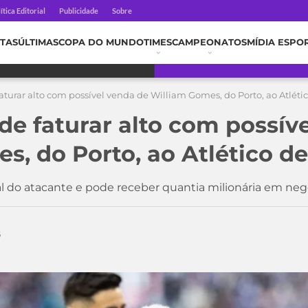
ítica Editorial
Publicidade
Sobre
TAS
ÚLTIMAS
COPA DO MUNDO
TIMES
CAMPEONATOS
MÍDIA ESPO
aturar alto com possível venda de William Gomes, do Porto, ao Atléti
de faturar alto com possív
s, do Porto, ao Atlético d
l do atacante e pode receber quantia milionária em ne
6