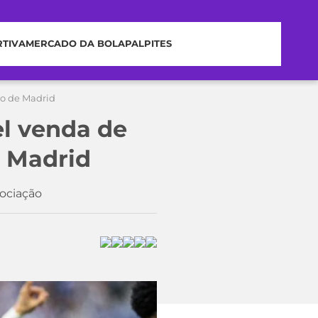
RTIVA
MERCADO DA BOLA
PALPITES
co de Madrid
el venda de
e Madrid
gociação