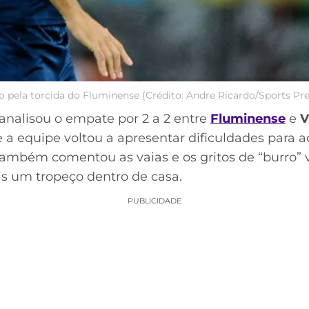
ado pela torcida do Fluminense (Crédito: Andre Ricardo/Sports P
analisou o empate por 2 a 2 entre
Fluminense
e
V
a equipe voltou a apresentar dificuldades para ad
 também comentou as vaias e os gritos de “burro” 
s um tropeço dentro de casa.
PUBLICIDADE