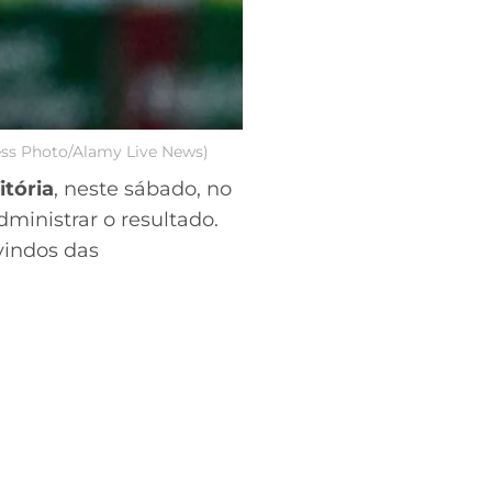
ress Photo/Alamy Live News)
itória
, neste sábado, no
ministrar o resultado.
vindos das