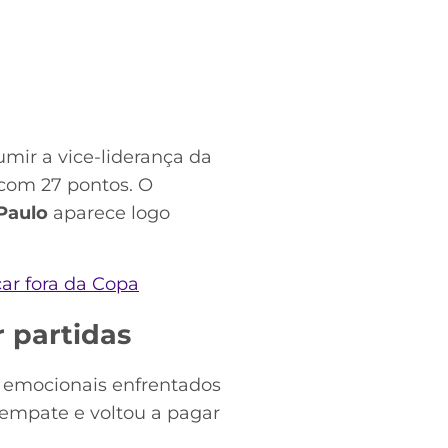
umir a vice-liderança da
com 27 pontos. O
Paulo
aparece logo
car fora da Copa
r partidas
e emocionais enfrentados
o empate e voltou a pagar