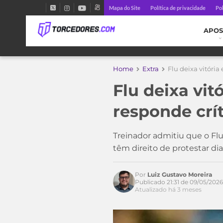
Mapa do Site
Política de privacidade
Pol
APOS
Home
Extra
Flu deixa vitóri
Flu deixa vit
responde crí
Treinador admitiu que o Flu
têm direito de protestar di
Por
Luiz Gustavo Moreira
Publicado 21:31 de 09/05/2026
Atualizado há 3 meses