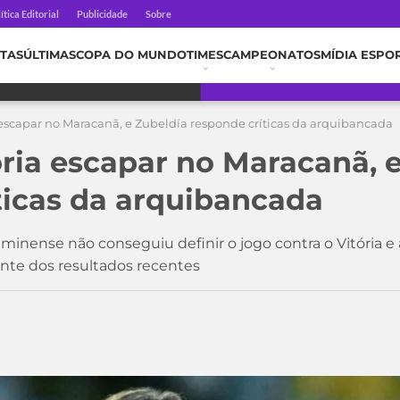
ítica Editorial
Publicidade
Sobre
TAS
ÚLTIMAS
COPA DO MUNDO
TIMES
CAMPEONATOS
MÍDIA ESPO
a escapar no Maracanã, e Zubeldía responde críticas da arquibancada
ória escapar no Maracanã, 
ticas da arquibancada
minense não conseguiu definir o jogo contra o Vitória e
ante dos resultados recentes