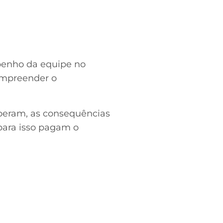
penho da equipe no
ompreender o
peram, as consequências
 para isso pagam o