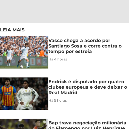
LEIA MAIS
Vasco chega a acordo por
Santiago Sosa e corre contra o
tempo por estreia
Há 4 horas
Endrick é disputado por quatro
clubes europeus e deve deixar o
Real Madrid
Há 5 horas
Bap trava negociação milionária
do Flamengo por Luiz Henrique