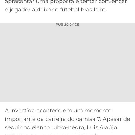
CASSINOS
apresentar uma proposta e tentar convencer
ONLINE
o jogador a deixar o futebol brasileiro.
LALIGA
2026
GRÊMIO
PUBLICIDADE
ATLÉTICO
MG
CRUZEIRO
A investida acontece em um momento
importante da carreira do camisa 7. Apesar de
seguir no elenco rubro-negro, Luiz Araújo