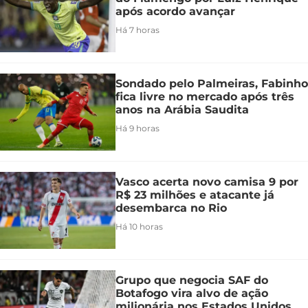
após acordo avançar
Há 7 horas
Sondado pelo Palmeiras, Fabinho
fica livre no mercado após três
anos na Arábia Saudita
Há 9 horas
Vasco acerta novo camisa 9 por
R$ 23 milhões e atacante já
desembarca no Rio
Há 10 horas
Grupo que negocia SAF do
Botafogo vira alvo de ação
milionária nos Estados Unidos