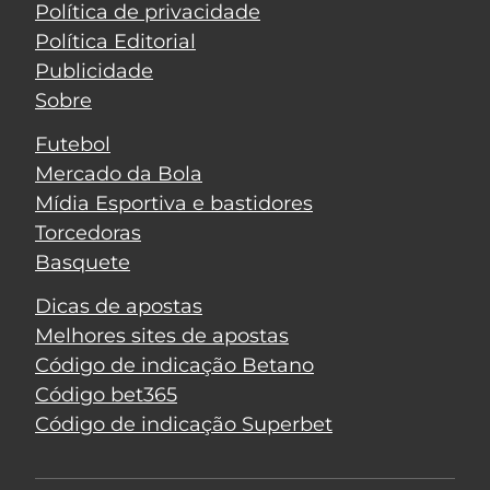
Política de privacidade
Política Editorial
Publicidade
Sobre
Futebol
Mercado da Bola
Mídia Esportiva e bastidores
Torcedoras
Basquete
Dicas de apostas
Melhores sites de apostas
Código de indicação Betano
Código bet365
Código de indicação Superbet