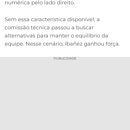
numérica pelo lado direito.
Sem essa característica disponível, a
comissão técnica passou a buscar
alternativas para manter o equilíbrio da
equipe. Nesse cenário, Ibañez ganhou força.
PUBLICIDADE