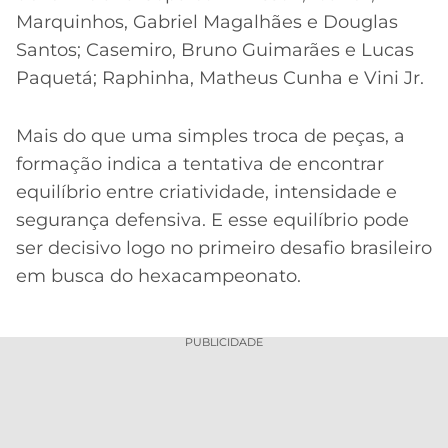
Marquinhos, Gabriel Magalhães e Douglas
Santos; Casemiro, Bruno Guimarães e Lucas
Paquetá; Raphinha, Matheus Cunha e Vini Jr.
Mais do que uma simples troca de peças, a
formação indica a tentativa de encontrar
equilíbrio entre criatividade, intensidade e
segurança defensiva. E esse equilíbrio pode
ser decisivo logo no primeiro desafio brasileiro
em busca do hexacampeonato.
PUBLICIDADE