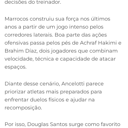
decisões do treinador.
Marrocos construiu sua força nos últimos
anos a partir de um jogo intenso pelos
corredores laterais. Boa parte das ações
ofensivas passa pelos pés de Achraf Hakimi e
Brahim Díaz, dois jogadores que combinam
velocidade, técnica e capacidade de atacar
espaços.
Diante desse cenário, Ancelotti parece
priorizar atletas mais preparados para
enfrentar duelos físicos e ajudar na
recomposição.
Por isso, Douglas Santos surge como favorito