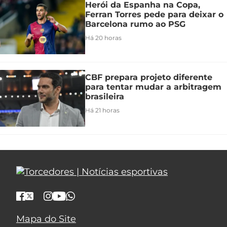
Herói da Espanha na Copa,
Ferran Torres pede para deixar o
Barcelona rumo ao PSG
Há 20 horas
CBF prepara projeto diferente
para tentar mudar a arbitragem
brasileira
Há 21 horas
Mapa do Site