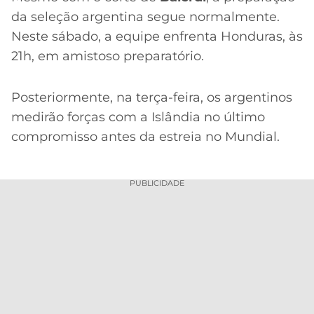
da seleção argentina segue normalmente.
Neste sábado, a equipe enfrenta Honduras, às
21h, em amistoso preparatório.
Posteriormente, na terça-feira, os argentinos
medirão forças com a Islândia no último
compromisso antes da estreia no Mundial.
PUBLICIDADE