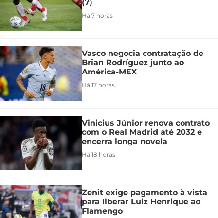
(7)
Há 7 horas
Vasco negocia contratação de
Brian Rodríguez junto ao
América-MEX
Há 17 horas
Vinicius Júnior renova contrato
com o Real Madrid até 2032 e
encerra longa novela
Há 18 horas
Zenit exige pagamento à vista
para liberar Luiz Henrique ao
Flamengo