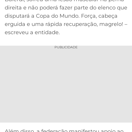
direita e não poderá fazer parte do elenco que
disputará a Copa do Mundo. Força, cabeça
erguida e uma rápida recuperação, magrelo! –
escreveu a entidade.
PUBLICIDADE
Além disso, a federação manifestou apoio ao