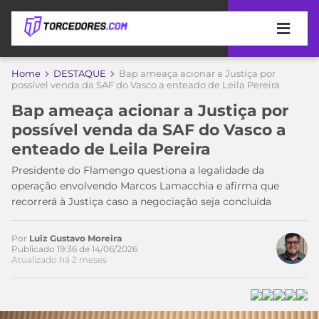
APOSTAS
Home
DESTAQUE
Bap ameaça acionar a Justiça por
possível venda da SAF do Vasco a enteado de Leila Pereira
ÚLTIMAS
DICAS
Bap ameaça acionar a Justiça por
DE
possível venda da SAF do Vasco a
APOSTA
COPA
enteado de Leila Pereira
DO
MUNDO
MELHORES
Presidente do Flamengo questiona a legalidade da
SITES
operação envolvendo Marcos Lamacchia e afirma que
DE
recorrerá à Justiça caso a negociação seja concluída
TIMES
APOSTAS
2026
Por
Luiz Gustavo Moreira
CAMPEONATOS
MEU
Publicado 19:36 de 14/06/2026
Atualizado há 2 meses
TIME
CÓDIGO
MÍDIA
PROMOCIONAL
BRASILEIRÃO
ESPORTIVA
BETBOOM
PALMEIRAS
SÉRIE
A