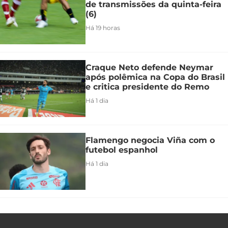
de transmissões da quinta-feira
(6)
Há 19 horas
Craque Neto defende Neymar
após polêmica na Copa do Brasil
e critica presidente do Remo
Há 1 dia
Flamengo negocia Viña com o
futebol espanhol
Há 1 dia