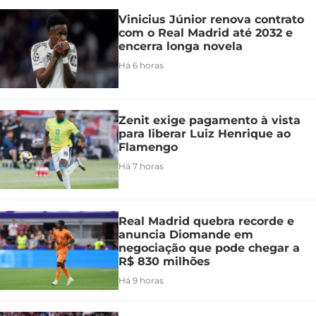
Vinicius Júnior renova contrato
com o Real Madrid até 2032 e
encerra longa novela
Há 6 horas
Zenit exige pagamento à vista
para liberar Luiz Henrique ao
Flamengo
Há 7 horas
Real Madrid quebra recorde e
anuncia Diomande em
negociação que pode chegar a
R$ 830 milhões
Há 9 horas