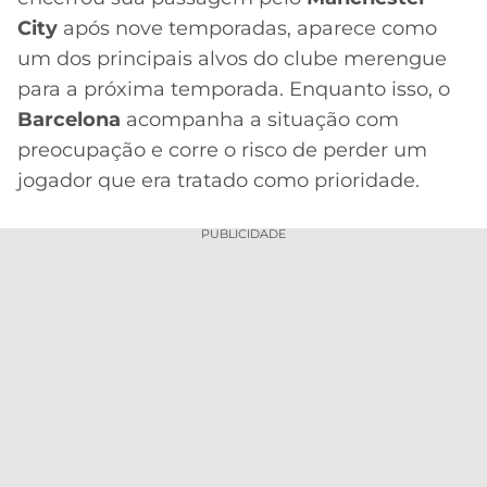
CASSINOS
ONLINE
City
após nove temporadas, aparece como
LALIGA
2026
GRÊMIO
um dos principais alvos do clube merengue
para a próxima temporada. Enquanto isso, o
ATLÉTICO
Barcelona
acompanha a situação com
MG
preocupação e corre o risco de perder um
jogador que era tratado como prioridade.
CRUZEIRO
PUBLICIDADE