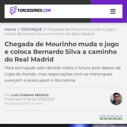
APOSTAS
Home
DESTAQUE
Chegada de Mourinho muda o jogo e
coloca Bernardo Silva a caminho do Real Madrid
ÚLTIMAS
DICAS
Chegada de Mourinho muda o jogo
DE
e coloca Bernardo Silva a caminho
APOSTA
COPA
do Real Madrid
DO
MUNDO
MELHORES
Meia português adia decisão sobre o futuro para depois da
SITES
Copa do Mundo, mas negociações com os merengues
DE
avançam e preocupam o Barcelona
TIMES
APOSTAS
2026
Por
Luiz Gustavo Moreira
CAMPEONATOS
MEU
Publicado 15:08 de 11/06/2026
Atualizado há 2 meses
TIME
CÓDIGO
MÍDIA
PROMOCIONAL
BRASILEIRÃO
ESPORTIVA
BETBOOM
PALMEIRAS
SÉRIE
A