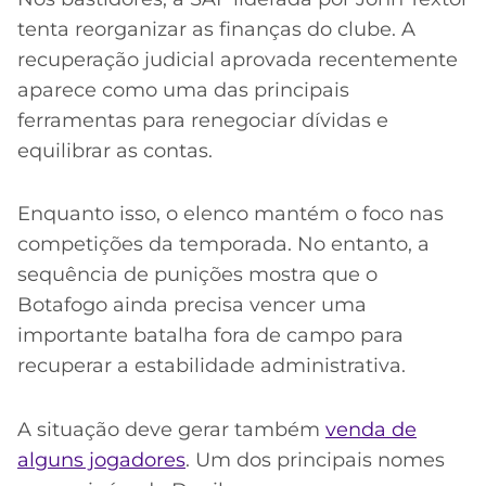
tenta reorganizar as finanças do clube. A
recuperação judicial aprovada recentemente
aparece como uma das principais
ferramentas para renegociar dívidas e
equilibrar as contas.
Enquanto isso, o elenco mantém o foco nas
competições da temporada. No entanto, a
sequência de punições mostra que o
Botafogo ainda precisa vencer uma
importante batalha fora de campo para
recuperar a estabilidade administrativa.
A situação deve gerar também
venda de
alguns jogadores
. Um dos principais nomes