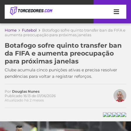
APOSTAS
Home
Futebol
Botafogo sofre quinto transfer ban da FIFA e
aumenta preocupação para próximas janelas
ÚLTIMAS
DICAS
Botafogo sofre quinto transfer ban
DE
da FIFA e aumenta preocupação
APOSTA
COPA
para próximas janelas
DO
MUNDO
MELHORES
Clube acumula cinco punições ativas e precisa resolver
SITES
pendências para voltar a registrar reforços.
DE
TIMES
APOSTAS
Por
Douglas Nunes
2026
Publicado 16:13 de 01/06/2026
Atualizado há 2 meses
CAMPEONATOS
MEU
TIME
CÓDIGO
MÍDIA
PROMOCIONAL
BRASILEIRÃO
ESPORTIVA
BETBOOM
PALMEIRAS
SÉRIE
A