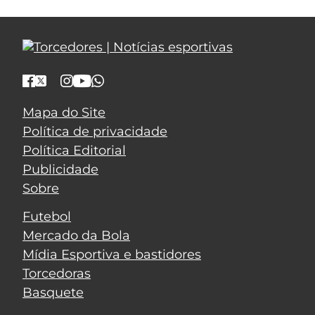
Mapa do Site
Política de privacidade
Política Editorial
Publicidade
Sobre
Futebol
Mercado da Bola
Mídia Esportiva e bastidores
Torcedoras
Basquete