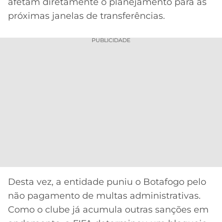
CASSINOS
afetam diretamente o planejamento para as
ONLINE
próximas janelas de transferências.
LALIGA
2026
GRÊMIO
PUBLICIDADE
ATLÉTICO
MG
CRUZEIRO
Desta vez, a entidade puniu o Botafogo pelo
não pagamento de multas administrativas.
Como o clube já acumula outras sanções em