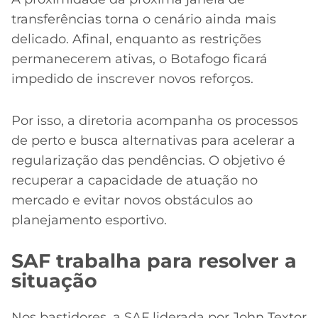
transferências torna o cenário ainda mais
delicado. Afinal, enquanto as restrições
permanecerem ativas, o Botafogo ficará
impedido de inscrever novos reforços.
Por isso, a diretoria acompanha os processos
de perto e busca alternativas para acelerar a
regularização das pendências. O objetivo é
recuperar a capacidade de atuação no
mercado e evitar novos obstáculos ao
planejamento esportivo.
SAF trabalha para resolver a
situação
Nos bastidores, a SAF liderada por John Textor