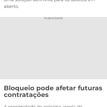
aberto.
PUBLICIDADE
Bloqueio pode afetar futuras
contratações
A proximidade da próxima janela de