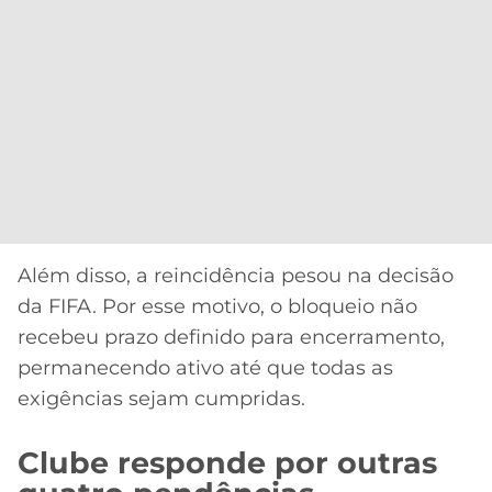
Além disso, a reincidência pesou na decisão
da FIFA. Por esse motivo, o bloqueio não
recebeu prazo definido para encerramento,
permanecendo ativo até que todas as
exigências sejam cumpridas.
Clube responde por outras