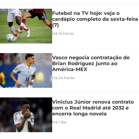
Futebol na TV hoje: veja o
cardápio completo da sexta-feira
(7)
Há 14 horas
Vasco negocia contratação de
Brian Rodríguez junto ao
América-MEX
Há 24 horas
Vinicius Júnior renova contrato
com o Real Madrid até 2032 e
encerra longa novela
Há 1 dia