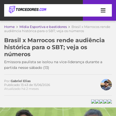
APOSTAS
Home
Mídia Esportiva e bastidores
Brasil x Marrocos rende
audiência histórica para o SBT; veja os números
ÚLTIMAS
DICAS
Brasil x Marrocos rende audiência
DE
histórica para o SBT; veja os
APOSTA
COPA
números
DO
MUNDO
MELHORES
Emissora paulista se isolou na vice-liderança durante a
SITES
partida nesse sábado (13)
DE
TIMES
APOSTAS
Por
Gabriel Elias
2026
Publicado 13:43 de 15/06/2026
Atualizado há 2 meses
CAMPEONATOS
MEU
TIME
CÓDIGO
MÍDIA
PROMOCIONAL
BRASILEIRÃO
ESPORTIVA
BETBOOM
PALMEIRAS
SÉRIE
A