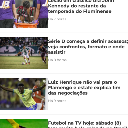
Lesão em clássico tira John
Kennedy do restante da
temporada do Fluminense
Há 7 horas
Série D começa a definir acessos;
veja confrontos, formato e onde
assistir
Há 8 horas
Luiz Henrique não vai para o
Flamengo e estafe explica fim
das negociações
Há 9 horas
Futebol na TV hoje: sábado (8)