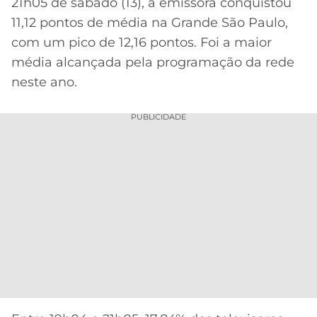
CASSINOS
21h05 de sábado (13), a emissora conquistou
ONLINE
11,12 pontos de média na Grande São Paulo,
LALIGA
2026
GRÊMIO
com um pico de 12,16 pontos. Foi a maior
média alcançada pela programação da rede
ATLÉTICO
neste ano.
MG
PUBLICIDADE
CRUZEIRO