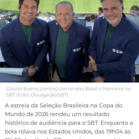
MERCADO
CÓDIGO
CORINTHIANS
DA
DE
LIBERTADORES
BOLA
INDICAÇÃO
SÃO
BET365
PAULO
COPA
PALPITES
DO
CÓDIGO
BRASIL
SANTOS
BETANO
PREMIER
FLAMENGO
MELHORES
LEAGUE
APPS
DE
FLUMINENSE
COPA
Galvão Bueno (centro) comandou Brasil x Marrocos no
APOSTAS
SBT (Foto: Divulgação/SBT)
SUL-
BOTAFOGO
AMERICANA
A estreia da Seleção Brasileira na Copa do
CASSINOS
Mundo de 2026 rendeu um resultado
ONLINE
VASCO
LIGA
histórico de audiência para o SBT. Enquanto a
DOS
bola rolava nos Estados Unidos, das 19h04 às
MELHORES
CAMPEÕES
INTERNACIONAL