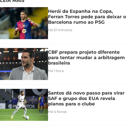
LEIA MAIS
Herói da Espanha na Copa,
Ferran Torres pede para deixar o
Barcelona rumo ao PSG
Há 51 minutos
CBF prepara projeto diferente
para tentar mudar a arbitragem
brasileira
Há 1 hora
Santos dá novo passo para virar
SAF e grupo dos EUA revela
planos para o clube
Há 4 horas