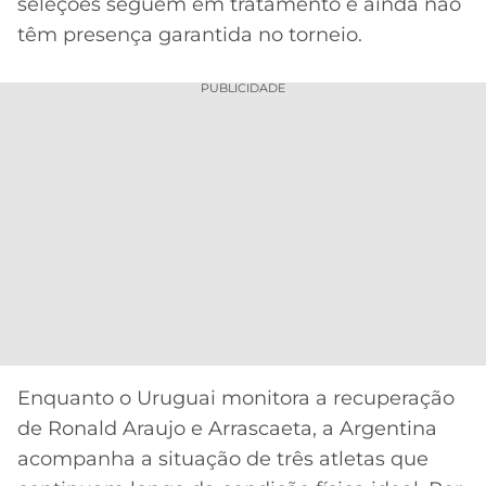
CASSINOS
seleções seguem em tratamento e ainda não
ONLINE
têm presença garantida no torneio.
LALIGA
2026
GRÊMIO
PUBLICIDADE
ATLÉTICO
MG
CRUZEIRO
Enquanto o Uruguai monitora a recuperação
de Ronald Araujo e Arrascaeta, a Argentina
acompanha a situação de três atletas que