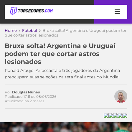
APOSTAS
Home
Futebol
Bruxa solta! Argentina e Uruguai podem ter
que cortar astros lesionados
ÚLTIMAS
DICAS
Bruxa solta! Argentina e Uruguai
DE
podem ter que cortar astros
APOSTA
COPA
lesionados
DO
MUNDO
MELHORES
Ronald Araujo, Arrascaeta e três jogadores da Argentina
SITES
preocupam suas seleções na reta final antes do Mundial
DE
TIMES
APOSTAS
Por
Douglas Nunes
2026
Publicado 17:11 de 08/06/2026
Atualizado há 2 meses
CAMPEONATOS
MEU
TIME
CÓDIGO
MÍDIA
PROMOCIONAL
BRASILEIRÃO
ESPORTIVA
BETBOOM
PALMEIRAS
SÉRIE
A