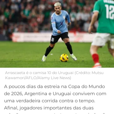
MERCADO
CÓDIGO
CORINTHIANS
DA
DE
LIBERTADORES
BOLA
INDICAÇÃO
SÃO
BET365
PAULO
COPA
PALPITES
DO
CÓDIGO
BRASIL
SANTOS
BETANO
PREMIER
FLAMENGO
MELHORES
LEAGUE
APPS
DE
FLUMINENSE
COPA
Arrascaeta é o camisa 10 do Uruguai (Crédito: Mutsu
APOSTAS
Kawamori/AFLO/Alamy Live News)
SUL-
BOTAFOGO
AMERICANA
A poucos dias da estreia na Copa do Mundo
CASSINOS
de 2026, Argentina e Uruguai convivem com
ONLINE
VASCO
LIGA
uma verdadeira corrida contra o tempo.
DOS
Afinal, jogadores importantes das duas
MELHORES
CAMPEÕES
INTERNACIONAL