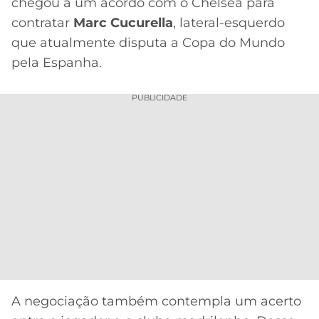
CASSINOS
chegou a um acordo com o Chelsea para
ONLINE
contratar
Marc Cucurella
, lateral-esquerdo
LALIGA
2026
GRÊMIO
que atualmente disputa a Copa do Mundo
pela Espanha.
ATLÉTICO
MG
PUBLICIDADE
CRUZEIRO
A negociação também contempla um acerto