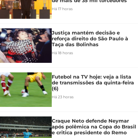
de mais de 35 mil torcedores
Há 17 horas
Justiça mantém decisão e
reforça direito do São Paulo à
Taça das Bolinhas
Há 18 horas
Futebol na TV hoje: veja a lista
de transmissões da quinta-feira
(6)
Há 23 horas
Craque Neto defende Neymar
após polêmica na Copa do Brasil
e critica presidente do Remo