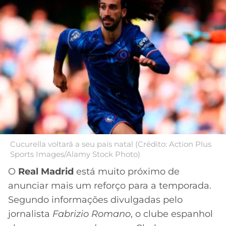
MERCADO
CÓDIGO
CORINTHIANS
DA
DE
LIBERTADORES
BOLA
INDICAÇÃO
SÃO
BET365
PAULO
COPA
PALPITES
DO
CÓDIGO
BRASIL
SANTOS
BETANO
PREMIER
FLAMENGO
MELHORES
LEAGUE
APPS
DE
FLUMINENSE
COPA
Cucurella voltará a seu país natal (Crédito: Action Plus
APOSTAS
Sports Images/Alamy Stock Photo)
SUL-
BOTAFOGO
AMERICANA
O
Real Madrid
está muito próximo de
CASSINOS
anunciar mais um reforço para a temporada.
ONLINE
VASCO
LIGA
Segundo informações divulgadas pelo
DOS
jornalista
Fabrizio Romano
, o clube espanhol
MELHORES
CAMPEÕES
INTERNACIONAL