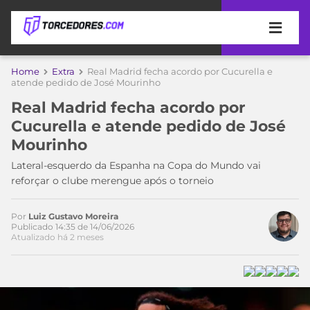
APOSTAS
Home
Extra
Real Madrid fecha acordo por Cucurella e
atende pedido de José Mourinho
ÚLTIMAS
DICAS
Real Madrid fecha acordo por
DE
Cucurella e atende pedido de José
APOSTA
COPA
Mourinho
DO
MUNDO
MELHORES
Lateral-esquerdo da Espanha na Copa do Mundo vai
SITES
reforçar o clube merengue após o torneio
DE
TIMES
APOSTAS
Por
Luiz Gustavo Moreira
2026
Publicado 14:35 de 14/06/2026
Atualizado há 2 meses
CAMPEONATOS
MEU
TIME
CÓDIGO
MÍDIA
PROMOCIONAL
BRASILEIRÃO
ESPORTIVA
BETBOOM
PALMEIRAS
SÉRIE
A