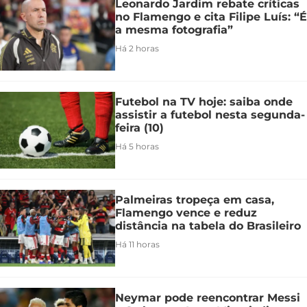
Leonardo Jardim rebate críticas
no Flamengo e cita Filipe Luís: “É
a mesma fotografia”
Há 2 horas
Futebol na TV hoje: saiba onde
assistir a futebol nesta segunda-
feira (10)
Há 5 horas
Palmeiras tropeça em casa,
Flamengo vence e reduz
distância na tabela do Brasileiro
Há 11 horas
Neymar pode reencontrar Messi