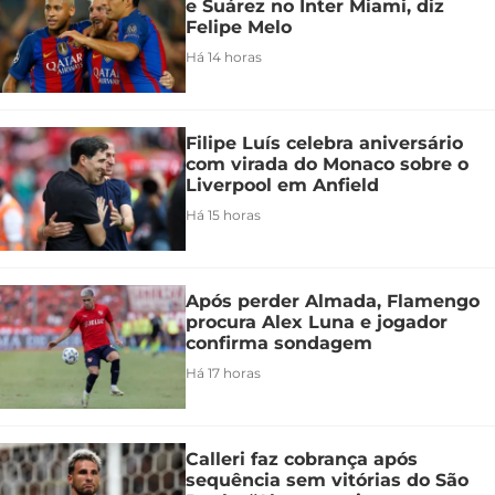
e Suárez no Inter Miami, diz
Felipe Melo
Há 14 horas
Filipe Luís celebra aniversário
com virada do Monaco sobre o
Liverpool em Anfield
Há 15 horas
Após perder Almada, Flamengo
procura Alex Luna e jogador
confirma sondagem
Há 17 horas
Calleri faz cobrança após
sequência sem vitórias do São