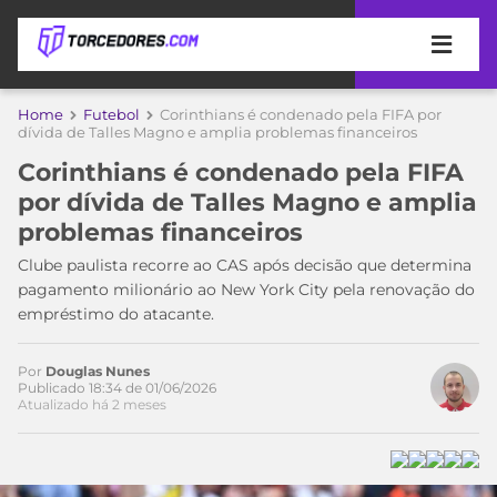
APOSTAS
Home
Futebol
Corinthians é condenado pela FIFA por
dívida de Talles Magno e amplia problemas financeiros
ÚLTIMAS
DICAS
Corinthians é condenado pela FIFA
DE
por dívida de Talles Magno e amplia
APOSTA
COPA
problemas financeiros
DO
MUNDO
MELHORES
Clube paulista recorre ao CAS após decisão que determina
SITES
pagamento milionário ao New York City pela renovação do
DE
empréstimo do atacante.
TIMES
APOSTAS
2026
Por
Douglas Nunes
CAMPEONATOS
MEU
Publicado 18:34 de 01/06/2026
Atualizado há 2 meses
TIME
CÓDIGO
MÍDIA
PROMOCIONAL
BRASILEIRÃO
ESPORTIVA
BETBOOM
PALMEIRAS
SÉRIE
A