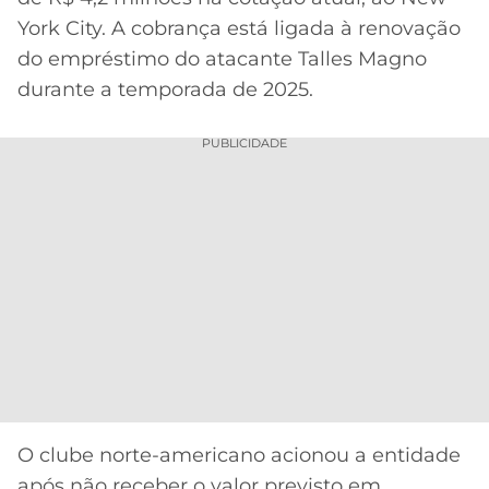
CASSINOS
ONLINE
York City. A cobrança está ligada à renovação
LALIGA
2026
GRÊMIO
do empréstimo do atacante Talles Magno
durante a temporada de 2025.
ATLÉTICO
MG
PUBLICIDADE
CRUZEIRO
O clube norte-americano acionou a entidade
após não receber o valor previsto em