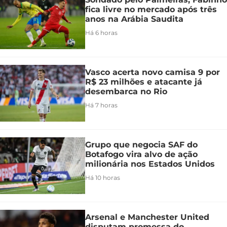
fica livre no mercado após três
anos na Arábia Saudita
Há 6 horas
Vasco acerta novo camisa 9 por
R$ 23 milhões e atacante já
desembarca no Rio
Há 7 horas
Grupo que negocia SAF do
Botafogo vira alvo de ação
milionária nos Estados Unidos
Há 10 horas
Arsenal e Manchester United
disputam promessa do