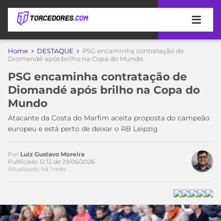
APOSTAS
Home
DESTAQUE
PSG encaminha contratação de
Diomandé após brilho na Copa do Mundo
ÚLTIMAS
DICAS
PSG encaminha contratação de
DE
Diomandé após brilho na Copa do
APOSTA
COPA
Mundo
DO
MUNDO
MELHORES
Atacante da Costa do Marfim aceita proposta do campeão
SITES
europeu e está perto de deixar o RB Leipzig
DE
TIMES
APOSTAS
Por
Luiz Gustavo Moreira
2026
Publicado 12:12 de 29/06/2026
Atualizado há 1 mês
CAMPEONATOS
MEU
TIME
CÓDIGO
MÍDIA
PROMOCIONAL
BRASILEIRÃO
ESPORTIVA
BETBOOM
PALMEIRAS
SÉRIE
A