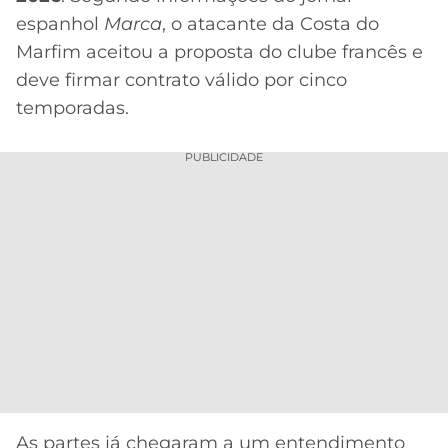
CASSINOS
espanhol
Marca
, o atacante da Costa do
ONLINE
LALIGA
2026
GRÊMIO
Marfim aceitou a proposta do clube francês e
deve firmar contrato válido por cinco
ATLÉTICO
temporadas.
MG
PUBLICIDADE
CRUZEIRO
As partes já chegaram a um entendimento