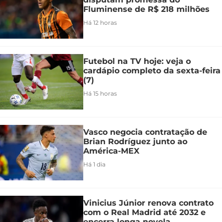
Fluminense de R$ 218 milhões
Há 12 horas
Futebol na TV hoje: veja o
cardápio completo da sexta-feira
(7)
Há 15 horas
Vasco negocia contratação de
Brian Rodríguez junto ao
América-MEX
Há 1 dia
Vinicius Júnior renova contrato
com o Real Madrid até 2032 e
encerra longa novela