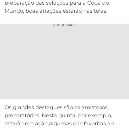
CASSINOS
preparação das seleções para a Copa do
ONLINE
LALIGA
Mundo, boas atrações estarão nas telas.
2026
GRÊMIO
PUBLICIDADE
ATLÉTICO
MG
CRUZEIRO
Os grandes destaques são os amistosos
preparatórios. Nesta quinta, por exemplo,
estarão em ação algumas das favoritas ao