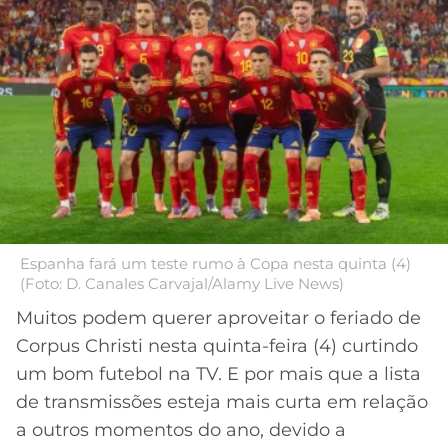
MERCADO
CÓDIGO
CORINTHIANS
DA
DE
LIBERTADORES
BOLA
INDICAÇÃO
SÃO
BET365
PAULO
COPA
PALPITES
DO
CÓDIGO
BRASIL
SANTOS
BETANO
PREMIER
FLAMENGO
MELHORES
LEAGUE
APPS
Espanha fará um teste rumo à Copa nesta quinta (4)
DE
FLUMINENSE
(Foto: D. Canales Carvajal/Alamy Live News)
COPA
APOSTAS
SUL-
Muitos podem querer aproveitar o feriado de
BOTAFOGO
AMERICANA
Corpus Christi nesta quinta-feira (4) curtindo
CASSINOS
ONLINE
um bom futebol na TV. E por mais que a lista
VASCO
LIGA
de transmissões esteja mais curta em relação
DOS
MELHORES
CAMPEÕES
a outros momentos do ano, devido a
INTERNACIONAL