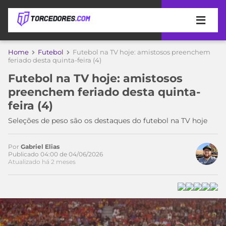
APOSTAS
Home
Futebol
Futebol na TV hoje: amistosos preenchem
feriado desta quinta-feira (4)
ÚLTIMAS
DICAS
Futebol na TV hoje: amistosos
DE
preenchem feriado desta quinta-
APOSTA
COPA
feira (4)
DO
MUNDO
MELHORES
Seleções de peso são os destaques do futebol na TV hoje
SITES
DE
TIMES
Por
Gabriel Elias
APOSTAS
Publicado 04:00 de 04/06/2026
Atualizado há 2 meses
2026
CAMPEONATOS
MEU
TIME
CÓDIGO
MÍDIA
PROMOCIONAL
BRASILEIRÃO
ESPORTIVA
BETBOOM
PALMEIRAS
SÉRIE
A