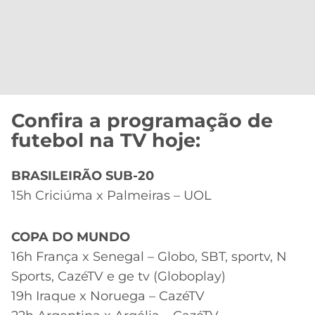
Confira a programação de
futebol na TV hoje:
BRASILEIRÃO SUB-20
15h Criciúma x Palmeiras – UOL
COPA DO MUNDO
16h França x Senegal – Globo, SBT, sportv, N
Sports, CazéTV e ge tv (Globoplay)
19h Iraque x Noruega – CazéTV