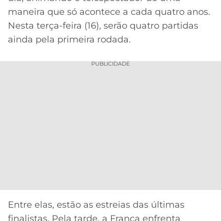
CASSINOS
maneira que só acontece a cada quatro anos.
ONLINE
LALIGA
2026
GRÊMIO
Nesta terça-feira (16), serão quatro partidas
ainda pela primeira rodada.
ATLÉTICO
MG
PUBLICIDADE
CRUZEIRO
Entre elas, estão as estreias das últimas
finalistas. Pela tarde, a França enfrenta