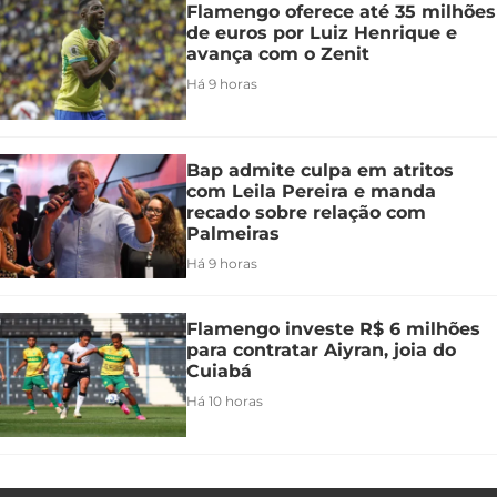
Flamengo oferece até 35 milhões
de euros por Luiz Henrique e
avança com o Zenit
Há 9 horas
Bap admite culpa em atritos
com Leila Pereira e manda
recado sobre relação com
Palmeiras
Há 9 horas
Flamengo investe R$ 6 milhões
para contratar Aiyran, joia do
Cuiabá
Há 10 horas