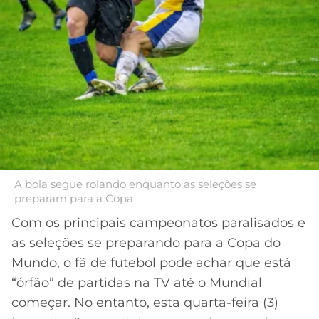
MERCADO
CÓDIGO
CORINTHIANS
DA
DE
LIBERTADORES
BOLA
INDICAÇÃO
SÃO
BET365
PAULO
COPA
PALPITES
DO
CÓDIGO
BRASIL
SANTOS
BETANO
PREMIER
FLAMENGO
MELHORES
LEAGUE
APPS
A bola segue rolando enquanto as seleções se
DE
FLUMINENSE
preparam para a Copa
COPA
APOSTAS
SUL-
Com os principais campeonatos paralisados e
BOTAFOGO
AMERICANA
as seleções se preparando para a Copa do
CASSINOS
Mundo, o fã de futebol pode achar que está
ONLINE
VASCO
LIGA
“órfão” de partidas na TV até o Mundial
DOS
começar. No entanto, esta quarta-feira (3)
MELHORES
CAMPEÕES
INTERNACIONAL