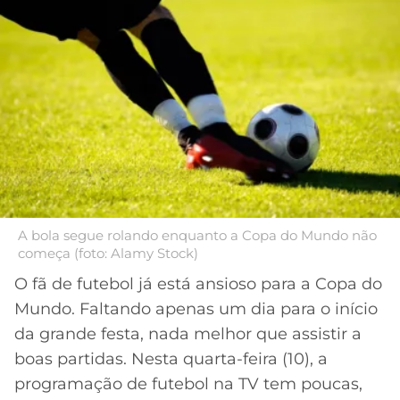
MERCADO
CÓDIGO
CORINTHIANS
DA
DE
LIBERTADORES
BOLA
INDICAÇÃO
SÃO
BET365
PAULO
COPA
PALPITES
DO
CÓDIGO
BRASIL
SANTOS
BETANO
PREMIER
FLAMENGO
MELHORES
LEAGUE
APPS
A bola segue rolando enquanto a Copa do Mundo não
DE
FLUMINENSE
começa (foto: Alamy Stock)
COPA
APOSTAS
SUL-
O fã de futebol já está ansioso para a Copa do
BOTAFOGO
AMERICANA
Mundo. Faltando apenas um dia para o início
CASSINOS
ONLINE
da grande festa, nada melhor que assistir a
VASCO
LIGA
boas partidas. Nesta quarta-feira (10), a
DOS
MELHORES
CAMPEÕES
programação de futebol na TV tem poucas,
INTERNACIONAL