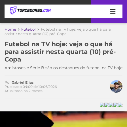
APOSTAS
Home
Futebol
Futebol na TV hoje: veja o que há para
assistir nesta quarta (10) pré-Copa
ÚLTIMAS
DICAS
Futebol na TV hoje: veja o que há
DE
para assistir nesta quarta (10) pré-
APOSTA
COPA
Copa
DO
MUNDO
MELHORES
Amistosos e Série B são os destaques do futebol na TV hoje
SITES
DE
TIMES
Por
Gabriel Elias
APOSTAS
Publicado 04:00 de 10/06/2026
Atualizado há 2 meses
2026
CAMPEONATOS
MEU
TIME
CÓDIGO
MÍDIA
PROMOCIONAL
BRASILEIRÃO
ESPORTIVA
BETBOOM
PALMEIRAS
SÉRIE
A