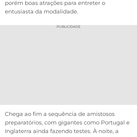
CASSINOS
porém boas atrações para entreter o
ONLINE
LALIGA
entusiasta da modalidade.
2026
GRÊMIO
PUBLICIDADE
ATLÉTICO
MG
CRUZEIRO
Chega ao fim a sequência de amistosos
preparatórios, com gigantes como Portugal e
Inglaterra ainda fazendo testes. À noite, a