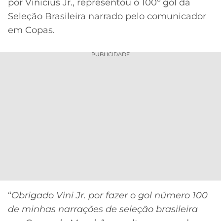
CASSINOS
por Vinicius Jr., representou o 100º gol da
ONLINE
Seleção Brasileira narrado pelo comunicador
LALIGA
2026
GRÊMIO
em Copas.
ATLÉTICO
PUBLICIDADE
MG
CRUZEIRO
“
Obrigado Vini Jr. por fazer o gol número 100
de minhas narrações de seleção brasileira