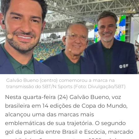
MERCADO
CÓDIGO
CORINTHIANS
DA
DE
LIBERTADORES
BOLA
INDICAÇÃO
SÃO
BET365
PAULO
COPA
PALPITES
DO
CÓDIGO
BRASIL
SANTOS
BETANO
PREMIER
FLAMENGO
MELHORES
LEAGUE
APPS
Galvão Bueno (centro) comemorou a marca na
DE
FLUMINENSE
transmissão do SBT/N Sports (Foto: Divulgação/SBT)
COPA
APOSTAS
SUL-
Nesta quarta-feira (24) Galvão Bueno, voz
BOTAFOGO
AMERICANA
brasileira em 14 edições de Copa do Mundo,
CASSINOS
alcançou uma das marcas mais
ONLINE
VASCO
LIGA
emblemáticas de sua trajetória. O segundo
DOS
gol da partida entre Brasil e Escócia, marcado
MELHORES
CAMPEÕES
INTERNACIONAL