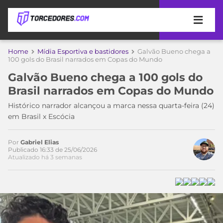
APOSTAS
Home
Mídia Esportiva e bastidores
Galvão Bueno chega a
100 gols do Brasil narrados em Copas do Mundo
ÚLTIMAS
DICAS
Galvão Bueno chega a 100 gols do
DE
Brasil narrados em Copas do Mundo
APOSTA
COPA
Histórico narrador alcançou a marca nessa quarta-feira (24)
DO
em Brasil x Escócia
MUNDO
MELHORES
SITES
DE
Por
Gabriel Elias
TIMES
Publicado 16:33 de 25/06/2026
APOSTAS
Atualizado há 3 semanas
2026
CAMPEONATOS
MEU
TIME
CÓDIGO
MÍDIA
PROMOCIONAL
BRASILEIRÃO
ESPORTIVA
BETBOOM
PALMEIRAS
SÉRIE
A