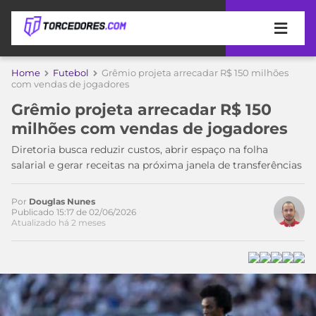
APOSTAS
Home
Futebol
Grêmio projeta arrecadar R$ 150 milhões
com vendas de jogadores
ÚLTIMAS
DICAS
Grêmio projeta arrecadar R$ 150
DE
milhões com vendas de jogadores
APOSTA
COPA
Diretoria busca reduzir custos, abrir espaço na folha
DO
salarial e gerar receitas na próxima janela de transferências
MUNDO
MELHORES
SITES
DE
Por
Douglas Nunes
TIMES
Publicado 15:17 de 02/06/2026
APOSTAS
Atualizado há 2 meses
2026
CAMPEONATOS
MEU
TIME
CÓDIGO
MÍDIA
PROMOCIONAL
BRASILEIRÃO
ESPORTIVA
BETBOOM
PALMEIRAS
SÉRIE
A