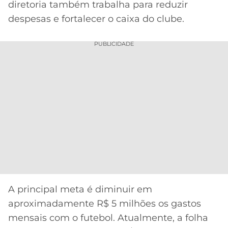
CASSINOS
diretoria também trabalha para reduzir
ONLINE
LALIGA
despesas e fortalecer o caixa do clube.
2026
GRÊMIO
PUBLICIDADE
ATLÉTICO
MG
CRUZEIRO
A principal meta é diminuir em
aproximadamente R$ 5 milhões os gastos
mensais com o futebol. Atualmente, a folha