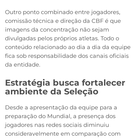
Outro ponto combinado entre jogadores,
comissão técnica e direção da CBF é que
imagens da concentração não sejam
divulgadas pelos próprios atletas. Todo o
conteúdo relacionado ao dia a dia da equipe
fica sob responsabilidade dos canais oficiais
da entidade.
Estratégia busca fortalecer
ambiente da Seleção
Desde a apresentação da equipe para a
preparação do Mundial, a presença dos
jogadores nas redes sociais diminuiu
consideravelmente em comparação com