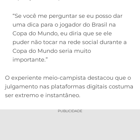
“Se você me perguntar se eu posso dar
uma dica para o jogador do Brasil na
Copa do Mundo, eu diria que se ele
puder não tocar na rede social durante a
Copa do Mundo seria muito
importante.”
O experiente meio-campista destacou que o
julgamento nas plataformas digitais costuma
ser extremo e instantâneo.
PUBLICIDADE