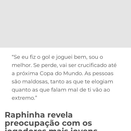
“Se eu fiz o gol e joguei bem, sou o
melhor. Se perde, vai ser crucificado até
a próxima Copa do Mundo. As pessoas
são maldosas, tanto as que te elogiam
quanto as que falam mal de ti vão ao
extremo.”
Raphinha revela
preocupação com os