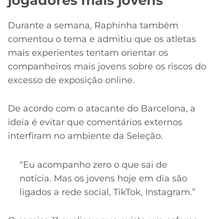
jogadores mais jovens
Durante a semana, Raphinha também
comentou o tema e admitiu que os atletas
mais experientes tentam orientar os
companheiros mais jovens sobre os riscos do
excesso de exposição online.
De acordo com o atacante do Barcelona, a
ideia é evitar que comentários externos
interfiram no ambiente da Seleção.
“Eu acompanho zero o que sai de
notícia. Mas os jovens hoje em dia são
ligados a rede social, TikTok, Instagram.”