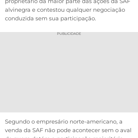
CASSINOS
proprietário da maior parte das ações da SAF
ONLINE
alvinegra e contestou qualquer negociação
LALIGA
2026
GRÊMIO
conduzida sem sua participação.
ATLÉTICO
PUBLICIDADE
MG
CRUZEIRO
Segundo o empresário norte-americano, a
venda da SAF não pode acontecer sem o aval