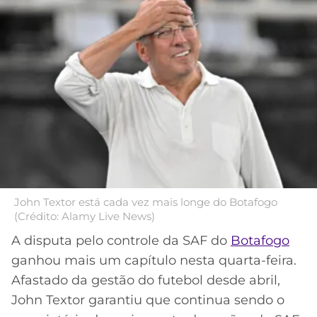
MERCADO
CÓDIGO
CORINTHIANS
DA
DE
LIBERTADORES
BOLA
INDICAÇÃO
SÃO
BET365
PAULO
COPA
PALPITES
DO
CÓDIGO
BRASIL
SANTOS
BETANO
PREMIER
FLAMENGO
MELHORES
LEAGUE
APPS
DE
FLUMINENSE
COPA
John Textor está cada vez mais longe do Botafogo
APOSTAS
(Crédito: Alamy Live News)
SUL-
BOTAFOGO
AMERICANA
A disputa pelo controle da SAF do
Botafogo
CASSINOS
ganhou mais um capítulo nesta quarta-feira.
ONLINE
VASCO
LIGA
Afastado da gestão do futebol desde abril,
DOS
John Textor garantiu que continua sendo o
MELHORES
CAMPEÕES
INTERNACIONAL