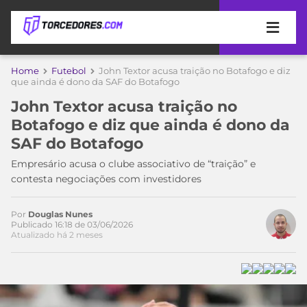
APOSTAS
Home
Futebol
John Textor acusa traição no Botafogo e diz
que ainda é dono da SAF do Botafogo
ÚLTIMAS
DICAS
John Textor acusa traição no
DE
Botafogo e diz que ainda é dono da
APOSTA
COPA
SAF do Botafogo
DO
MUNDO
MELHORES
Empresário acusa o clube associativo de “traição” e
SITES
contesta negociações com investidores
DE
TIMES
APOSTAS
Por
Douglas Nunes
2026
Publicado 16:18 de 03/06/2026
Atualizado há 2 meses
CAMPEONATOS
MEU
TIME
CÓDIGO
MÍDIA
PROMOCIONAL
BRASILEIRÃO
ESPORTIVA
BETBOOM
PALMEIRAS
SÉRIE
A