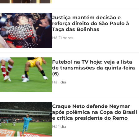
Justiça mantém decisão e
reforça direito do São Paulo à
Taça das Bolinhas
Há 21 horas
Futebol na TV hoje: veja a lista
de transmissões da quinta-feira
(6)
Há 1 dia
Craque Neto defende Neymar
após polêmica na Copa do Brasil
e critica presidente do Remo
Há 1 dia