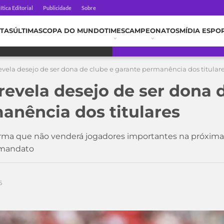
ítica Editorial
Publicidade
Sobre
TAS
ÚLTIMAS
COPA DO MUNDO
TIMES
CAMPEONATOS
MÍDIA ESPO
revela desejo de ser dona de clube e garante permanência dos titular
 revela desejo de ser dona 
anência dos titulares
irma que não venderá jogadores importantes na próxima 
 mandato
6