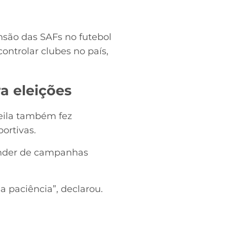
ão das SAFs no futebol
controlar clubes no país,
a eleições
eila também fez
ortivas.
ender de campanhas
a paciência”, declarou.