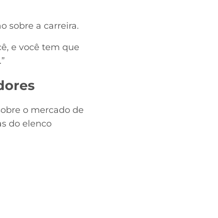
o sobre a carreira.
cê, e você tem que
.”
dores
 sobre o mercado de
as do elenco