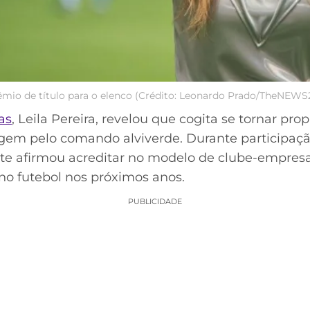
rêmio de título para o elenco (Crédito: Leonardo Prado/TheNEW
as
, Leila Pereira, revelou que cogita se tornar pro
agem pelo comando alviverde. Durante participaç
te afirmou acreditar no modelo de clube-empres
o futebol nos próximos anos.
PUBLICIDADE