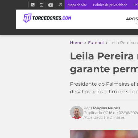
Mapa do Site
Política de privacidade
Pol
APOS
Home
Futebol
Leila Pereira 
Leila Pereira
garante perm
Presidente do Palmeiras af
desafios após o fim de seu
Por
Douglas Nunes
Publicado 07:16 de 02/06/202
Atualizado há 2 meses