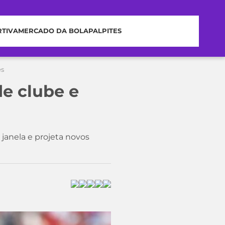
RTIVA
MERCADO DA BOLA
PALPITES
es
de clube e
janela e projeta novos