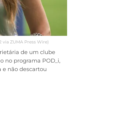
S2 via ZUMA Press Wire)
prietária de um clube
ão no programa POD_i,
a e não descartou