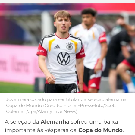
MERCADO
CÓDIGO
CORINTHIANS
DA
DE
LIBERTADORES
BOLA
INDICAÇÃO
SÃO
BET365
PAULO
COPA
PALPITES
DO
CÓDIGO
BRASIL
SANTOS
BETANO
PREMIER
FLAMENGO
MELHORES
LEAGUE
APPS
DE
FLUMINENSE
COPA
APOSTAS
SUL-
BOTAFOGO
AMERICANA
Jovem era cotado para ser titular da seleção alemã na
Copa do Mundo (Crédito: Eibner-Pressefoto/Scott
CASSINOS
Coleman/dpa/Alamy Live News)
ONLINE
VASCO
LIGA
A seleção da
Alemanha
sofreu uma baixa
DOS
MELHORES
CAMPEÕES
importante às vésperas da
Copa do Mundo
.
INTERNACIONAL