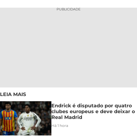
PUBLICIDADE
LEIA MAIS
Endrick é disputado por quatro
clubes europeus e deve deixar o
Real Madrid
Há 1 hora