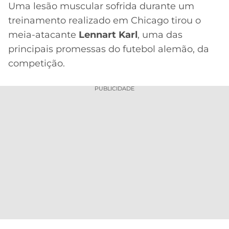
CASSINOS
Uma lesão muscular sofrida durante um
ONLINE
LALIGA
treinamento realizado em Chicago tirou o
2026
GRÊMIO
meia-atacante
Lennart Karl
, uma das
principais promessas do futebol alemão, da
ATLÉTICO
MG
competição.
PUBLICIDADE
CRUZEIRO