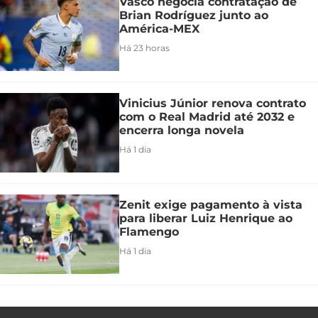
Vasco negocia contratação de
Brian Rodríguez junto ao
América-MEX
Há 23 horas
Vinicius Júnior renova contrato
com o Real Madrid até 2032 e
encerra longa novela
Há 1 dia
Zenit exige pagamento à vista
para liberar Luiz Henrique ao
Flamengo
Há 1 dia