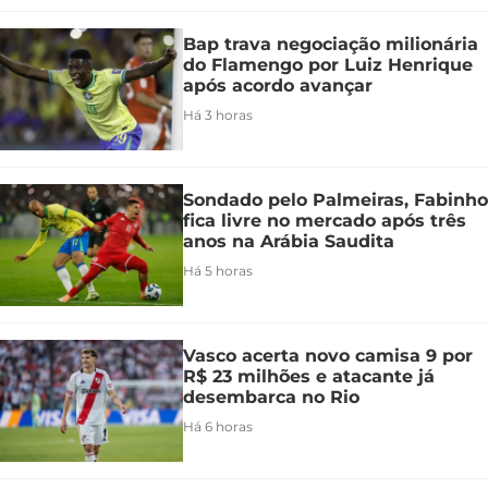
Bap trava negociação milionária
do Flamengo por Luiz Henrique
após acordo avançar
Há 3 horas
Sondado pelo Palmeiras, Fabinho
fica livre no mercado após três
anos na Arábia Saudita
Há 5 horas
Vasco acerta novo camisa 9 por
R$ 23 milhões e atacante já
desembarca no Rio
Há 6 horas