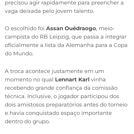
precisou agir rapidamente para preencher a
vaga deixada pelo jovem talento.
O escolhido foi
Assan Ouédraogo
, meio-
campista do RB Leipzig, que passa a integrar
oficialmente a lista da Alemanha para a Copa
do Mundo.
A troca acontece justamente em um
momento no qual
Lennart Karl
vinha
recebendo grande confiança da comissão
técnica. Inclusive, o jogador participou dos
dois amistosos preparatórios antes do torneio
e havia conquistado espaço importante
dentro do grupo.