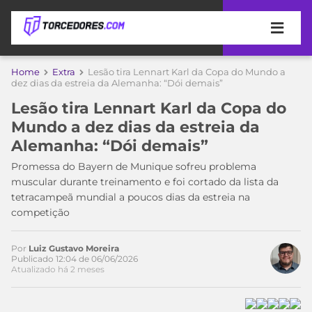
APOSTAS
Home
Extra
Lesão tira Lennart Karl da Copa do Mundo a
dez dias da estreia da Alemanha: “Dói demais”
ÚLTIMAS
DICAS
Lesão tira Lennart Karl da Copa do
DE
Mundo a dez dias da estreia da
APOSTA
COPA
Alemanha: “Dói demais”
DO
MUNDO
MELHORES
Promessa do Bayern de Munique sofreu problema
SITES
muscular durante treinamento e foi cortado da lista da
DE
tetracampeã mundial a poucos dias da estreia na
TIMES
APOSTAS
competição
2026
CAMPEONATOS
MEU
Por
Luiz Gustavo Moreira
TIME
Publicado 12:04 de 06/06/2026
CÓDIGO
Atualizado há 2 meses
MÍDIA
PROMOCIONAL
BRASILEIRÃO
ESPORTIVA
BETBOOM
PALMEIRAS
SÉRIE
A