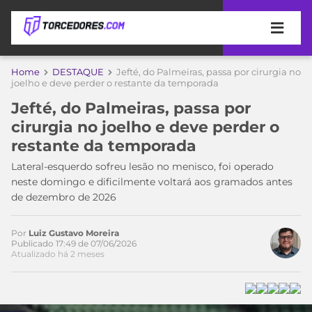
APOSTAS
Home
DESTAQUE
Jefté, do Palmeiras, passa por cirurgia no
joelho e deve perder o restante da temporada
ÚLTIMAS
DICAS
Jefté, do Palmeiras, passa por
DE
cirurgia no joelho e deve perder o
APOSTA
COPA
restante da temporada
DO
MUNDO
MELHORES
Lateral-esquerdo sofreu lesão no menisco, foi operado
SITES
neste domingo e dificilmente voltará aos gramados antes
DE
de dezembro de 2026
TIMES
APOSTAS
2026
Por
Luiz Gustavo Moreira
CAMPEONATOS
MEU
Publicado 17:49 de 07/06/2026
Atualizado há 2 meses
TIME
CÓDIGO
MÍDIA
PROMOCIONAL
BRASILEIRÃO
ESPORTIVA
BETBOOM
PALMEIRAS
SÉRIE
A