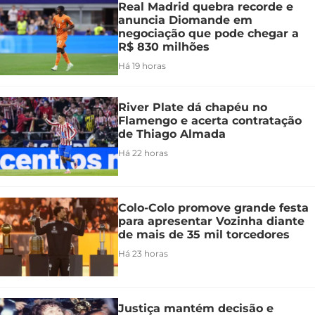
Real Madrid quebra recorde e
anuncia Diomande em
negociação que pode chegar a
R$ 830 milhões
Há 19 horas
River Plate dá chapéu no
Flamengo e acerta contratação
de Thiago Almada
Há 22 horas
Colo-Colo promove grande festa
para apresentar Vozinha diante
de mais de 35 mil torcedores
Há 23 horas
Justiça mantém decisão e