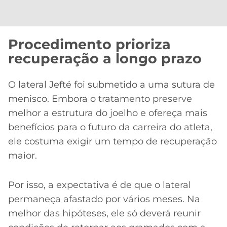
Procedimento prioriza
recuperação a longo prazo
O lateral Jefté foi submetido a uma sutura de
menisco. Embora o tratamento preserve
melhor a estrutura do joelho e ofereça mais
benefícios para o futuro da carreira do atleta,
ele costuma exigir um tempo de recuperação
maior.
Por isso, a expectativa é de que o lateral
permaneça afastado por vários meses. Na
melhor das hipóteses, ele só deverá reunir