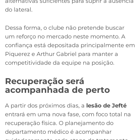
alternativas suficientes para suprir a ausência
do lateral.
Dessa forma, o clube não pretende buscar
um reforço no mercado neste momento. A
confiança está depositada principalmente em
Piquerez e Arthur Gabriel para manter a
competitividade da equipe na posição.
Recuperação será
acompanhada de perto
A partir dos próximos dias, a
lesão de Jefté
entrará em uma nova fase, com foco total na
recuperação física. O planejamento do
departamento médico é acompanhar