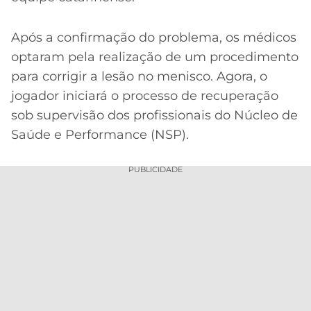
Após a confirmação do problema, os médicos
optaram pela realização de um procedimento
para corrigir a lesão no menisco. Agora, o
jogador iniciará o processo de recuperação
sob supervisão dos profissionais do Núcleo de
Saúde e Performance (NSP).
PUBLICIDADE