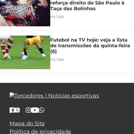
reforça direito do São Paulo à
Taça das Bolinhas
Há 1 dia
Futebol na TV hoje: veja a lista
de transmissões da quinta-feira
(6)
Há 1 dia
Mapa do Site
Política de privacidade