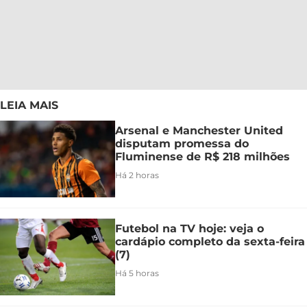
LEIA MAIS
Arsenal e Manchester United
disputam promessa do
Fluminense de R$ 218 milhões
Há 2 horas
Futebol na TV hoje: veja o
cardápio completo da sexta-feira
(7)
Há 5 horas