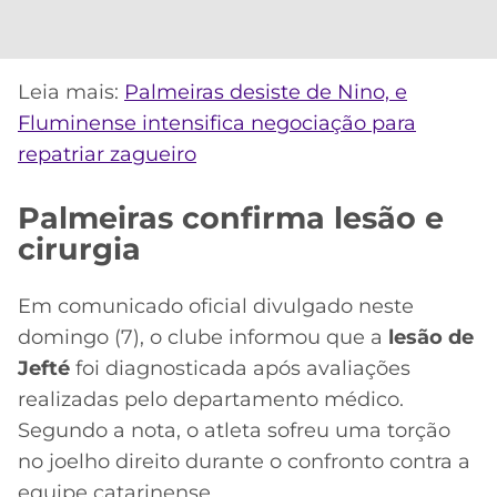
Leia mais:
Palmeiras desiste de Nino, e
Fluminense intensifica negociação para
repatriar zagueiro
Palmeiras confirma lesão e
cirurgia
Em comunicado oficial divulgado neste
domingo (7), o clube informou que a
lesão de
Jefté
foi diagnosticada após avaliações
realizadas pelo departamento médico.
Segundo a nota, o atleta sofreu uma torção
no joelho direito durante o confronto contra a
equipe catarinense.