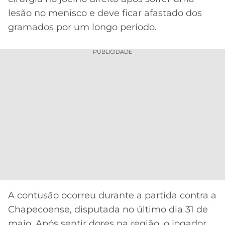
CASSINOS
ONLINE
lesão no menisco e deve ficar afastado dos
LALIGA
2026
GRÊMIO
gramados por um longo período.
ATLÉTICO
PUBLICIDADE
MG
CRUZEIRO
A contusão ocorreu durante a partida contra a
Chapecoense, disputada no último dia 31 de
maio. Após sentir dores na região, o jogador