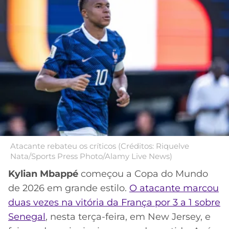
MERCADO
CÓDIGO
CORINTHIANS
DA
DE
LIBERTADORES
BOLA
INDICAÇÃO
SÃO
BET365
PAULO
COPA
PALPITES
DO
CÓDIGO
BRASIL
SANTOS
BETANO
PREMIER
FLAMENGO
MELHORES
LEAGUE
APPS
DE
FLUMINENSE
COPA
Atacante rebateu os críticos (Créditos: Riquelve
APOSTAS
Nata/Sports Press Photo/Alamy Live News)
SUL-
BOTAFOGO
AMERICANA
Kylian Mbappé
começou a Copa do Mundo
CASSINOS
de 2026 em grande estilo.
O atacante marcou
ONLINE
VASCO
LIGA
duas vezes na vitória da França por 3 a 1 sobre
DOS
Senegal
, nesta terça-feira, em New Jersey, e
MELHORES
CAMPEÕES
INTERNACIONAL