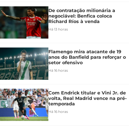
De contratação milionária a
negociável: Benfica coloca
Richard Ríos à venda
Há 13 horas
Flamengo mira atacante de 19
anos do Banfield para reforçar o
setor ofensivo
Há 16 horas
Com Endrick titular e Vini Jr. de
volta, Real Madrid vence na pré-
temporada
Há 16 horas