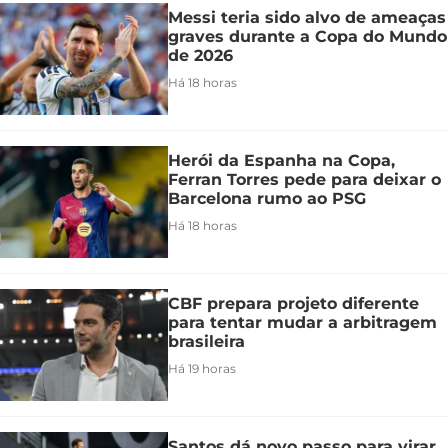
Messi teria sido alvo de ameaças
graves durante a Copa do Mundo
de 2026
Há 18 horas
Herói da Espanha na Copa,
Ferran Torres pede para deixar o
Barcelona rumo ao PSG
Há 18 horas
CBF prepara projeto diferente
para tentar mudar a arbitragem
brasileira
Há 19 horas
Santos dá novo passo para virar