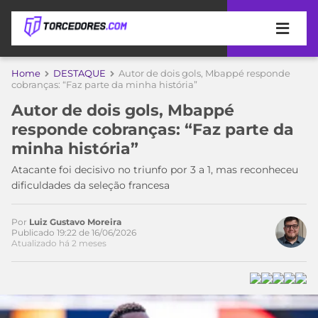
APOSTAS
Home
DESTAQUE
Autor de dois gols, Mbappé responde
cobranças: “Faz parte da minha história”
ÚLTIMAS
DICAS
Autor de dois gols, Mbappé
DE
responde cobranças: “Faz parte da
APOSTA
COPA
minha história”
DO
MUNDO
MELHORES
Atacante foi decisivo no triunfo por 3 a 1, mas reconheceu
SITES
dificuldades da seleção francesa
DE
TIMES
APOSTAS
Por
Luiz Gustavo Moreira
2026
Publicado 19:22 de 16/06/2026
Atualizado há 2 meses
CAMPEONATOS
MEU
TIME
CÓDIGO
MÍDIA
PROMOCIONAL
BRASILEIRÃO
ESPORTIVA
BETBOOM
PALMEIRAS
SÉRIE
A