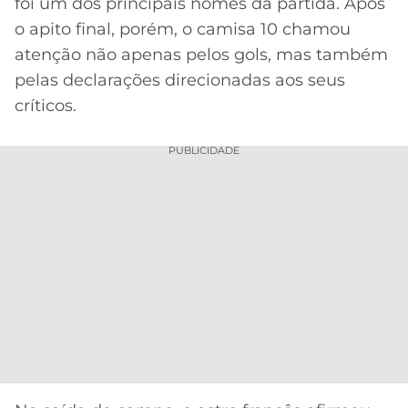
CASSINOS
foi um dos principais nomes da partida. Após
ONLINE
o apito final, porém, o camisa 10 chamou
LALIGA
2026
GRÊMIO
atenção não apenas pelos gols, mas também
pelas declarações direcionadas aos seus
ATLÉTICO
críticos.
MG
PUBLICIDADE
CRUZEIRO