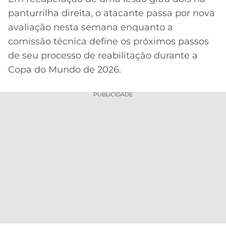
CASSINOS
ONLINE
panturrilha direita, o atacante passa por nova
LALIGA
2026
GRÊMIO
avaliação nesta semana enquanto a
comissão técnica define os próximos passos
ATLÉTICO
de seu processo de reabilitação durante a
MG
Copa do Mundo de 2026.
CRUZEIRO
PUBLICIDADE