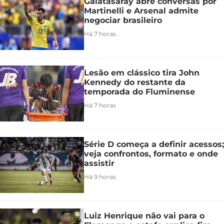
Galatasaray abre conversas por
Martinelli e Arsenal admite
negociar brasileiro
Há 7 horas
Lesão em clássico tira John
Kennedy do restante da
temporada do Fluminense
Há 7 horas
Série D começa a definir acessos;
veja confrontos, formato e onde
assistir
Há 9 horas
Luiz Henrique não vai para o