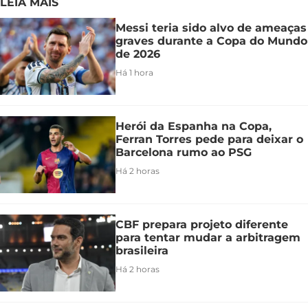
LEIA MAIS
Messi teria sido alvo de ameaças
graves durante a Copa do Mundo
de 2026
Há 1 hora
Herói da Espanha na Copa,
Ferran Torres pede para deixar o
Barcelona rumo ao PSG
Há 2 horas
CBF prepara projeto diferente
para tentar mudar a arbitragem
brasileira
Há 2 horas