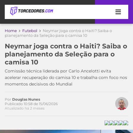
APOSTAS
Home
Futebol
Neymar joga contra o Haiti? Saiba o
planejamento da Seleção para o camisa 10
ÚLTIMAS
DICAS
Neymar joga contra o Haiti? Saiba o
DE
planejamento da Seleção para o
APOSTA
COPA
camisa 10
DO
MUNDO
MELHORES
Comissão técnica liderada por Carlo Ancelotti evita
SITES
acelerar recuperação do camisa 10 e trabalha com foco nos
DE
momentos decisivos do Mundial
TIMES
APOSTAS
2026
Por
Douglas Nunes
CAMPEONATOS
MEU
Publicado 10:58 de 15/06/2026
Atualizado há 2 meses
TIME
CÓDIGO
MÍDIA
PROMOCIONAL
BRASILEIRÃO
ESPORTIVA
BETBOOM
PALMEIRAS
SÉRIE
A